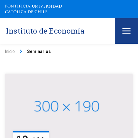
Instituto de Economía
keyboard_arrow_right
Inicio
Seminarios