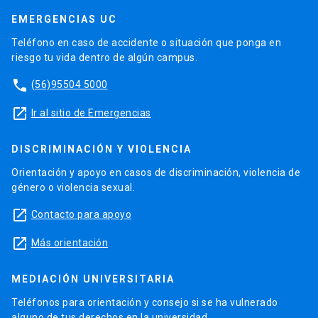
EMERGENCIAS UC
Teléfono en caso de accidente o situación que ponga en
riesgo tu vida dentro de algún campus.
phone
(56)95504 5000
launch
Ir al sitio de Emergencias
DISCRIMINACIÓN Y VIOLENCIA
Orientación y apoyo en casos de discriminación, violencia de
género o violencia sexual.
launch
Contacto para apoyo
launch
Más orientación
MEDIACIÓN UNIVERSITARIA
Teléfonos para orientación y consejo si se ha vulnerado
alguno de tus derechos en la universidad.