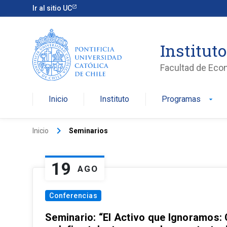
Ir al sitio UC
Institut
Facultad de Eco
Inicio
Instituto
Programas
arrow_drop_down
keyboard_arrow_right
Inicio
Seminarios
19
AGO
Conferencias
Seminario: “El Activo que Ignoramos: