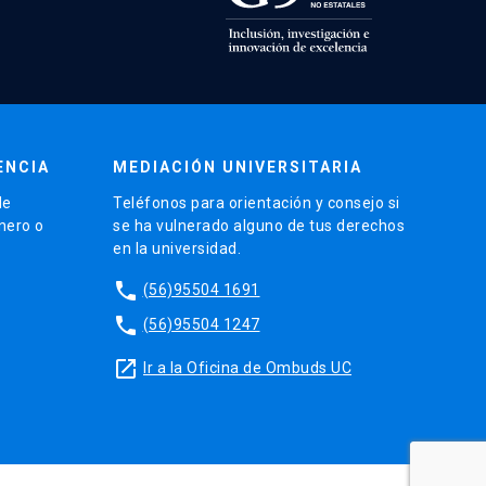
ENCIA
MEDIACIÓN UNIVERSITARIA
de
Teléfonos para orientación y consejo si
énero o
se ha vulnerado alguno de tus derechos
en la universidad.
phone
(56)95504 1691
phone
(56)95504 1247
launch
Ir a la Oficina de Ombuds UC