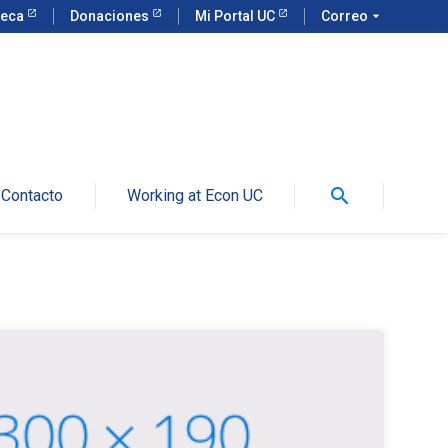
teca
Donaciones
Mi Portal UC
Correo
arrow_drop_down
search
Contacto
Working at Econ UC