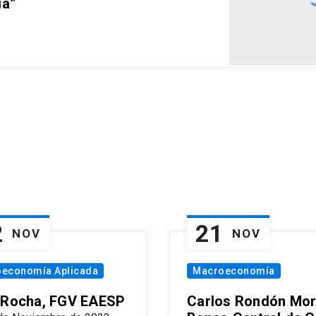
ia”
2
21
NOV
NOV
oeconomía Aplicada
Macroeconomía
 Rocha, FGV EAESP
Carlos Rondón Mor