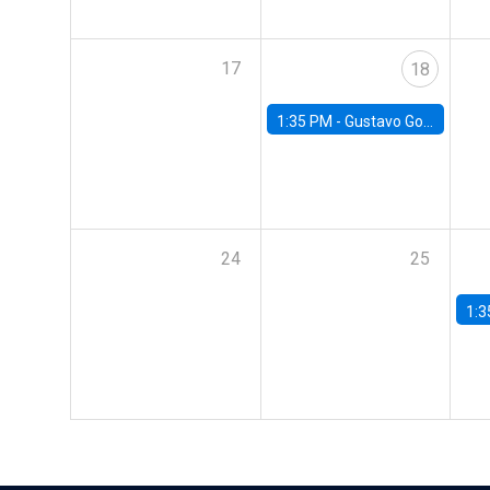
17
18
1:35 PM -
Gustavo González, Banco Central de Chile
24
25
1:3