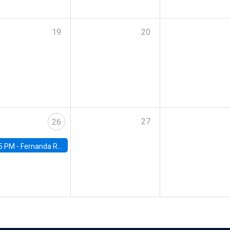
19
20
27
26
5 PM -
Fernanda Rojas Ampuero, University of Wisconsin-Madison