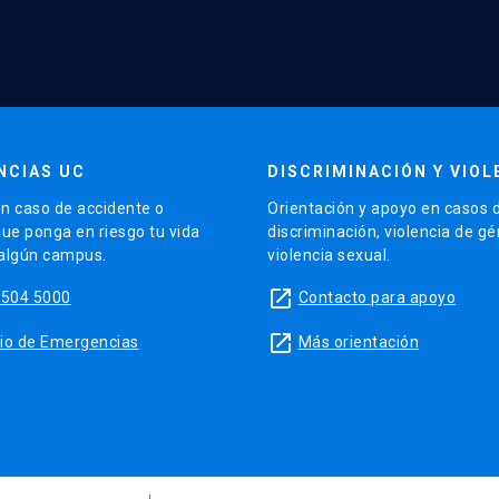
NCIAS UC
DISCRIMINACIÓN Y VIOL
n caso de accidente o
Orientación y apoyo en casos 
que ponga en riesgo tu vida
discriminación, violencia de g
 algún campus.
violencia sexual.
launch
5504 5000
Contacto para apoyo
launch
sitio de Emergencias
Más orientación