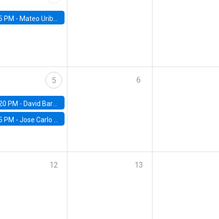
5 PM -
Mateo Uribe-Castro, Universidad de los Andes (Colombia)
6
5
20 PM -
David Bardey, Universidad de los Andes - CEDE
5 PM -
Jose Carlo Bermudez, UC (ME) & World Bank
12
13