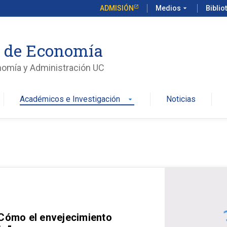
ADMISIÓN
Medios
arrow_drop_down
Biblio
o de Economía
nomía y Administración UC
Académicos e Investigación
Noticias
arrow_drop_down
 Cómo el envejecimiento