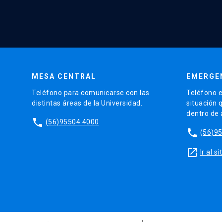
MESA CENTRAL
EMERGE
Teléfono para comunicarse con las
Teléfono e
distintas áreas de la Universidad.
situación 
dentro de
phone
(56)95504 4000
phone
(56)9
launch
Ir al 