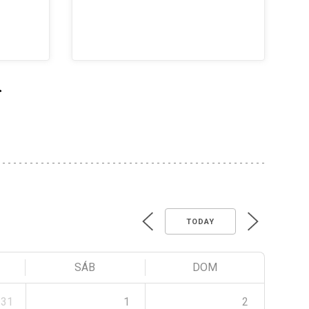
>
TODAY
SÁB
DOM
31
1
2