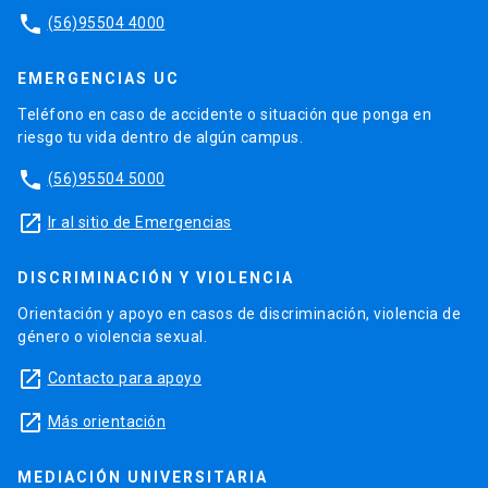
phone
(56)95504 4000
EMERGENCIAS UC
Teléfono en caso de accidente o situación que ponga en
riesgo tu vida dentro de algún campus.
phone
(56)95504 5000
launch
Ir al sitio de Emergencias
DISCRIMINACIÓN Y VIOLENCIA
Orientación y apoyo en casos de discriminación, violencia de
género o violencia sexual.
launch
Contacto para apoyo
launch
Más orientación
MEDIACIÓN UNIVERSITARIA