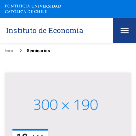
Instituto de Economía
keyboard_arrow_right
Inicio
Seminarios