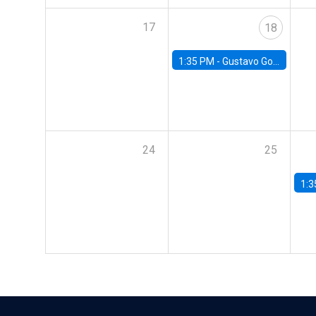
17
18
1:35 PM -
Gustavo González, Banco Central de Chile
24
25
1:3