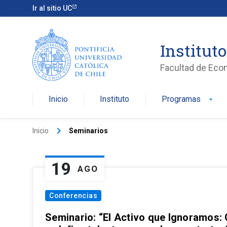
Ir al sitio UC
Institut
Facultad de Eco
Inicio
Instituto
Programas
arrow_drop_down
keyboard_arrow_right
Inicio
Seminarios
19
AGO
Conferencias
Seminario: “El Activo que Ignoramos: