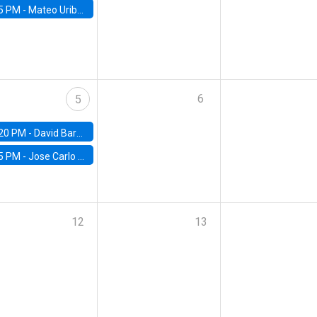
5 PM -
Mateo Uribe-Castro, Universidad de los Andes (Colombia)
6
5
20 PM -
David Bardey, Universidad de los Andes - CEDE
5 PM -
Jose Carlo Bermudez, UC (ME) & World Bank
12
13