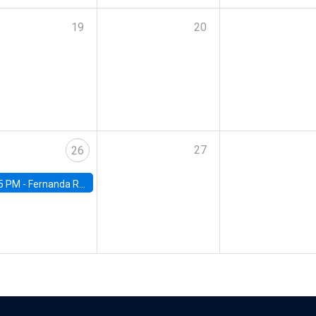
19
20
27
26
5 PM -
Fernanda Rojas Ampuero, University of Wisconsin-Madison