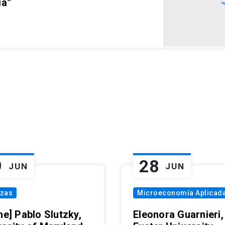
ia”
9
28
JUN
JUN
nzas
Microeconomía Aplicad
ne] Pablo Slutzky,
Eleonora Guarnieri,