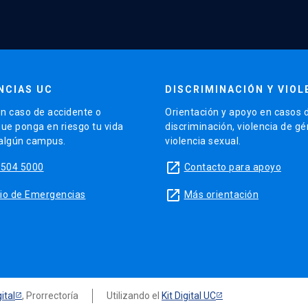
NCIAS UC
DISCRIMINACIÓN Y VIOL
n caso de accidente o
Orientación y apoyo en casos 
que ponga en riesgo tu vida
discriminación, violencia de g
 algún campus.
violencia sexual.
launch
5504 5000
Contacto para apoyo
launch
sitio de Emergencias
Más orientación
ital
, Prorrectoría
Utilizando el
Kit Digital UC