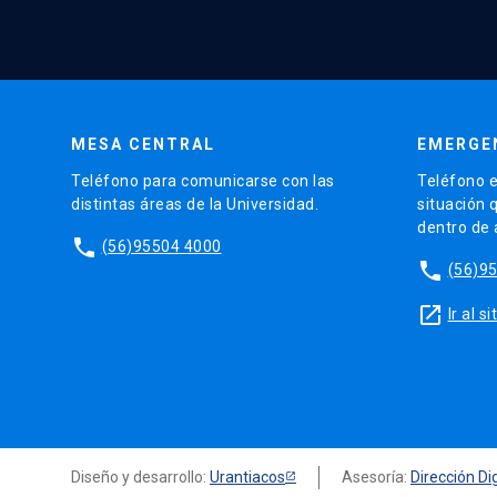
MESA CENTRAL
EMERGE
Teléfono para comunicarse con las
Teléfono e
distintas áreas de la Universidad.
situación 
dentro de
phone
(56)95504 4000
phone
(56)9
launch
Ir al 
Diseño y desarrollo:
Urantiacos
Asesoría:
Dirección Dig