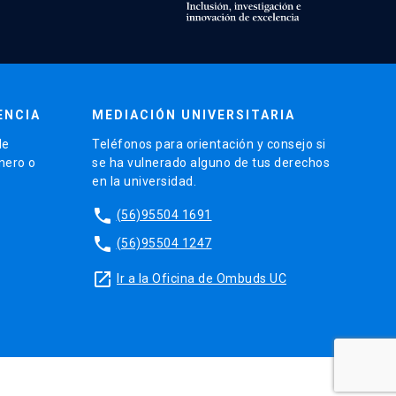
ENCIA
MEDIACIÓN UNIVERSITARIA
de
Teléfonos para orientación y consejo si
énero o
se ha vulnerado alguno de tus derechos
en la universidad.
phone
(56)95504 1691
phone
(56)95504 1247
launch
Ir a la Oficina de Ombuds UC