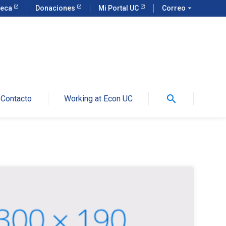
teca
Donaciones
Mi Portal UC
Correo
arrow_drop_down
search
Contacto
Working at Econ UC