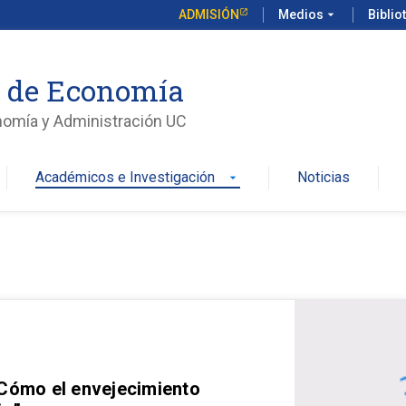
ADMISIÓN
Medios
arrow_drop_down
Biblio
o de Economía
nomía y Administración UC
Académicos e Investigación
Noticias
arrow_drop_down
 Cómo el envejecimiento