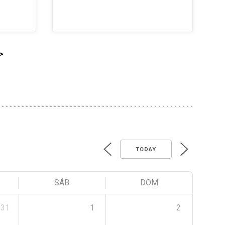
>
TODAY
SÁB
DOM
31
1
2