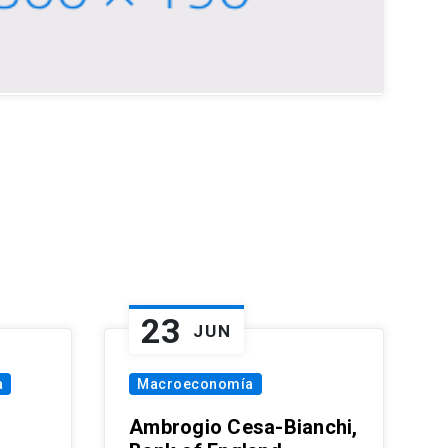
23
JUN
a
Macroeconomía
Ambrogio Cesa-Bianchi,