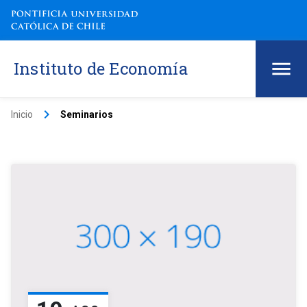
Instituto de Economía
keyboard_arrow_right
Inicio
Seminarios