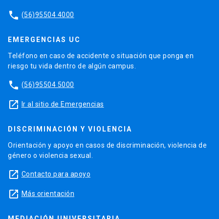
phone
(56)95504 4000
EMERGENCIAS UC
Teléfono en caso de accidente o situación que ponga en
riesgo tu vida dentro de algún campus.
phone
(56)95504 5000
launch
Ir al sitio de Emergencias
DISCRIMINACIÓN Y VIOLENCIA
Orientación y apoyo en casos de discriminación, violencia de
género o violencia sexual.
launch
Contacto para apoyo
launch
Más orientación
MEDIACIÓN UNIVERSITARIA