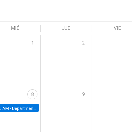
MIÉ
JUE
VIE
1
2
9
8
0 AM -
Department Seminar: James Robinson