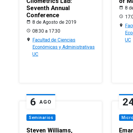
Cliometrics Lab:
of M
Seventh Annual
8 d
Conference
17:
8 de Agosto de 2019
Fac
08:30 a 17:30
Eco
Facultad de Ciencias
UC
Económicas y Administrativas
UC
6
2
AGO
Seminarios
Micr
Steven Williams,
Eman