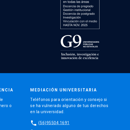
ENCIA
MEDIACIÓN UNIVERSITARIA
de
Teléfonos para orientación y consejo si
énero o
se ha vulnerado alguno de tus derechos
en la universidad.
phone
(56)95504 1691