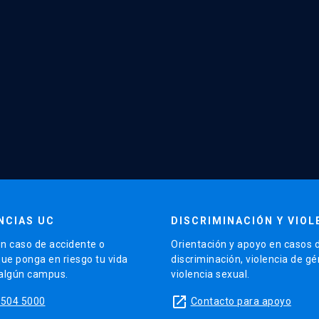
NCIAS UC
DISCRIMINACIÓN Y VIOL
n caso de accidente o
Orientación y apoyo en casos 
que ponga en riesgo tu vida
discriminación, violencia de g
 algún campus.
violencia sexual.
launch
5504 5000
Contacto para apoyo