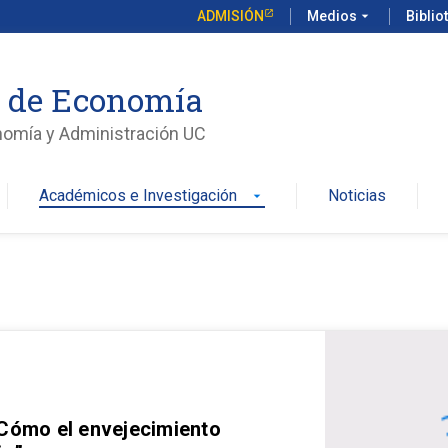
ADMISIÓN
Medios
arrow_drop_down
Biblio
o de Economía
nomía y Administración UC
Académicos e Investigación
Noticias
arrow_drop_down
 Cómo el envejecimiento