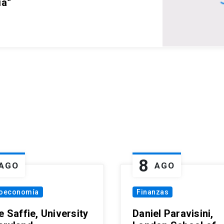
ia”
8
AGO
AGO
oeconomía
Finanzas
e Saffie, University
Daniel Paravisini,