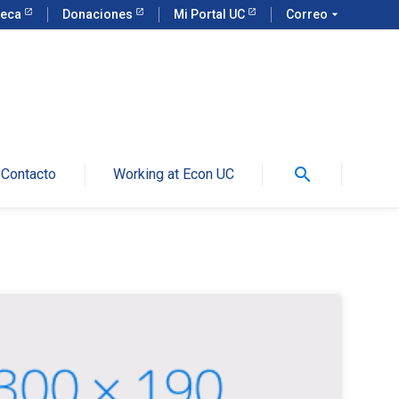
teca
Donaciones
Mi Portal UC
Correo
arrow_drop_down
search
Contacto
Working at Econ UC