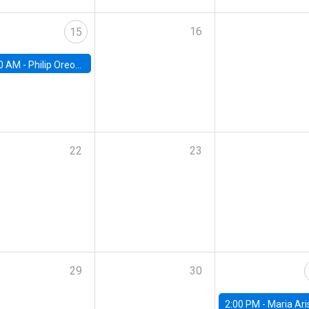
16
15
0 AM -
Philip Oreopolous, University of Toronto
22
23
29
30
2:00 PM -
Maria Aristizabal-Ramirez, FED