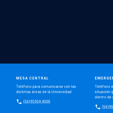
MESA CENTRAL
EMERGE
Teléfono para comunicarse con las
Teléfono e
distintas áreas de la Universidad.
situación 
dentro de
phone
(56)95504 4000
phone
(56)9