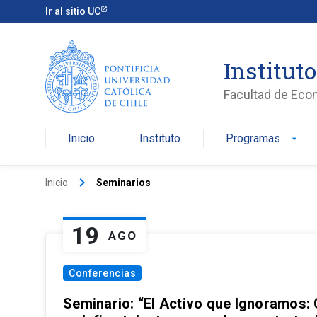
Ir al sitio UC
Institut
Facultad de Eco
Inicio
Instituto
Programas
arrow_drop_down
keyboard_arrow_right
Inicio
Seminarios
19
AGO
Conferencias
Seminario: “El Activo que Ignoramos: