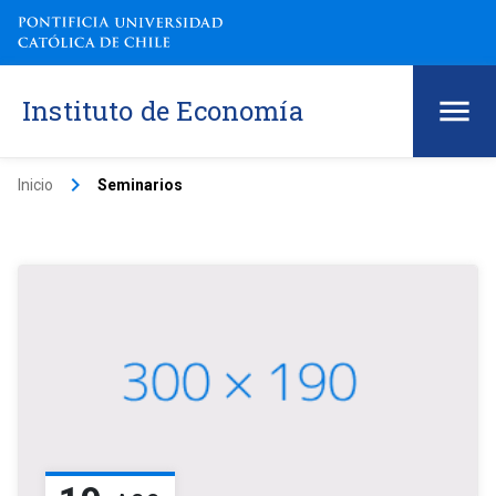
Instituto de Economía
keyboard_arrow_right
Inicio
Seminarios