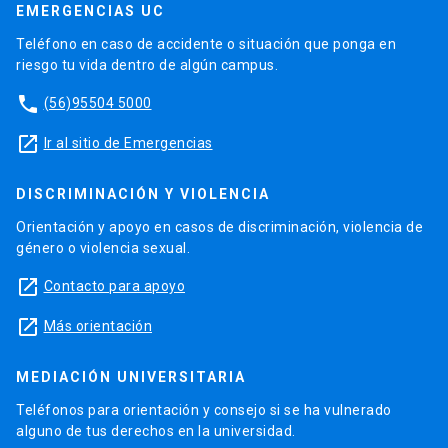
EMERGENCIAS UC
Teléfono en caso de accidente o situación que ponga en
riesgo tu vida dentro de algún campus.
phone
(56)95504 5000
launch
Ir al sitio de Emergencias
DISCRIMINACIÓN Y VIOLENCIA
Orientación y apoyo en casos de discriminación, violencia de
género o violencia sexual.
launch
Contacto para apoyo
launch
Más orientación
MEDIACIÓN UNIVERSITARIA
Teléfonos para orientación y consejo si se ha vulnerado
alguno de tus derechos en la universidad.