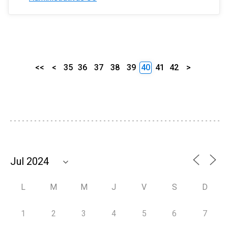
<<
<
35
36
37
38
39
40
41
42
>
L
M
M
J
V
S
D
1
2
3
4
5
6
7