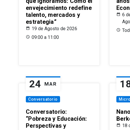
que Ignoramos: Cómo el
años
envejecimiento redefine
Econ
talento, mercados y
6 d
estrategia”
Ago
19 de Agosto de 2026
Todo
09:00 a 11:00
24
1
MAR
Conversatorio
Micr
Conversatorio:
Nano
“Pobreza y Educación:
Berk
Perspectivas y
18 