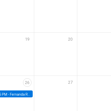
19
20
27
26
5 PM -
Fernanda Rojas Ampuero, University of Wisconsin-Madison