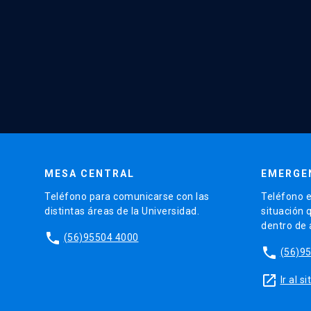
MESA CENTRAL
EMERGE
Teléfono para comunicarse con las
Teléfono e
distintas áreas de la Universidad.
situación 
dentro de
phone
(56)95504 4000
phone
(56)9
launch
Ir al 