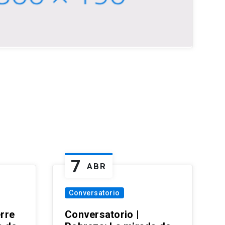
7
ABR
Conversatorio
erre
Conversatorio |