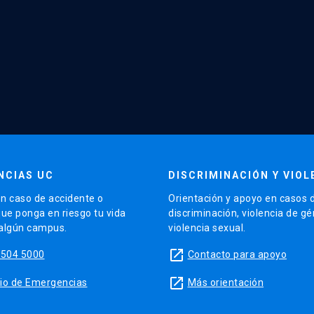
NCIAS UC
DISCRIMINACIÓN Y VIOL
n caso de accidente o
Orientación y apoyo en casos 
que ponga en riesgo tu vida
discriminación, violencia de g
 algún campus.
violencia sexual.
launch
5504 5000
Contacto para apoyo
launch
sitio de Emergencias
Más orientación