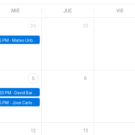
MIÉ
JUE
VIE
30
29
5 PM -
Mateo Uribe-Castro, Universidad de los Andes (Colombia)
6
5
20 PM -
David Bardey, Universidad de los Andes - CEDE
5 PM -
Jose Carlo Bermudez, UC (ME) & World Bank
12
13