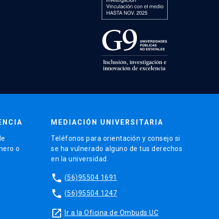
ENCIA
MEDIACIÓN UNIVERSITARIA
de
Teléfonos para orientación y consejo si
énero o
se ha vulnerado alguno de tus derechos
en la universidad.
phone
(56)95504 1691
phone
(56)95504 1247
launch
Ir a la Oficina de Ombuds UC