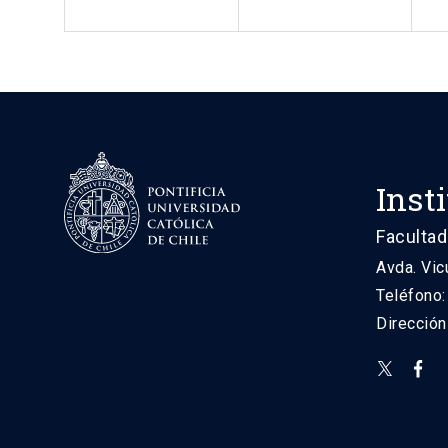
Inst
Facultad
Avda. Vic
Teléfono
Direcció