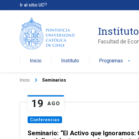
Ir al sitio UC
Institut
Facultad de Eco
Inicio
Instituto
Programas
arrow_drop_down
keyboard_arrow_right
Inicio
Seminarios
19
AGO
Conferencias
Seminario: “El Activo que Ignoramos: