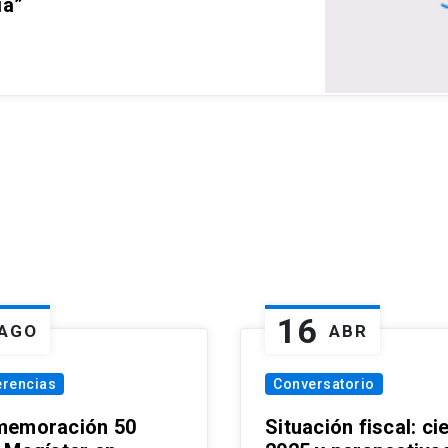
ia”
16
AGO
ABR
erencias
Conversatorio
emoración 50
Situación fiscal: ci