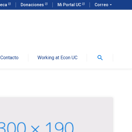
teca
Donaciones
Mi Portal UC
Correo
arrow_drop_down
search
Contacto
Working at Econ UC