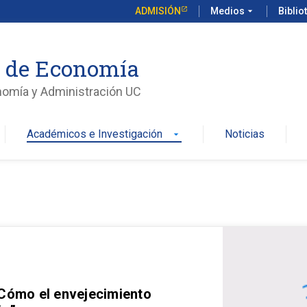
ADMISIÓN
Medios
arrow_drop_down
Biblio
o de Economía
nomía y Administración UC
Académicos e Investigación
Noticias
arrow_drop_down
 Cómo el envejecimiento