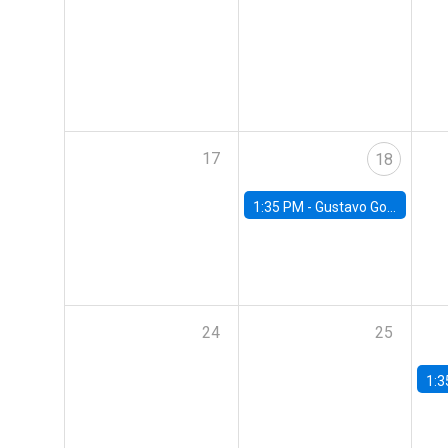
17
18
1:35 PM -
Gustavo González, Banco Central de Chile
24
25
1:3