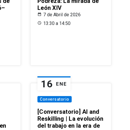
s de
Pobreza: La mirada de
6–
León XIV
7 de Abril de 2026
13:30 a 14:50
16
ENE
Conversatorio
[Conversatorio] AI and
Reskilling | La evolución
 en
del trabajo en la era de