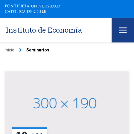
Instituto de Economía
keyboard_arrow_right
Inicio
Seminarios