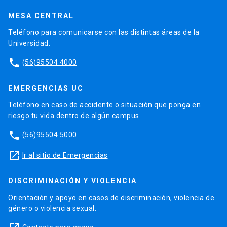
MESA CENTRAL
Teléfono para comunicarse con las distintas áreas de la
Universidad.
phone
(56)95504 4000
EMERGENCIAS UC
Teléfono en caso de accidente o situación que ponga en
riesgo tu vida dentro de algún campus.
phone
(56)95504 5000
launch
Ir al sitio de Emergencias
DISCRIMINACIÓN Y VIOLENCIA
Orientación y apoyo en casos de discriminación, violencia de
género o violencia sexual.