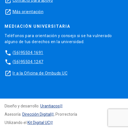
launch
Contacto para apoyo
launch
Más orientación
MEDIACIÓN UNIVERSITARIA
Teléfonos para orientación y consejo si se ha vulnerado
alguno de tus derechos en la universidad.
phone
(56)95504 1691
phone
(56)95504 1247
launch
Ir a la Oficina de Ombuds UC
Diseño y desarrollo:
Urantiacos
Asesoría:
Dirección Digital
, Prorrectoría
Utilizando el
Kit Digital UC