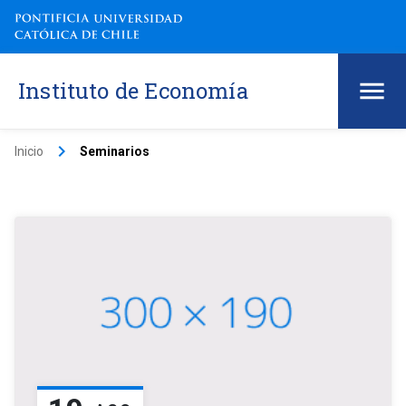
Instituto de Economía
keyboard_arrow_right
Inicio
Seminarios