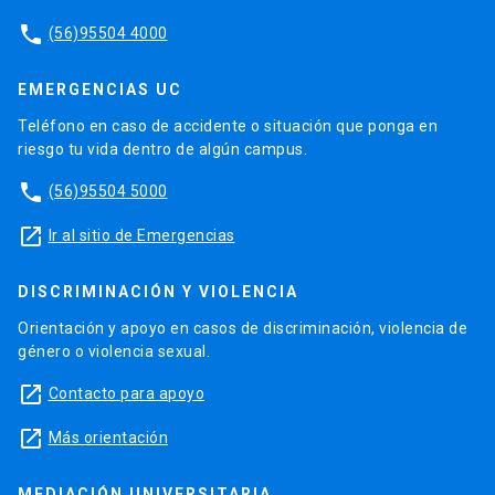
phone
(56)95504 4000
EMERGENCIAS UC
Teléfono en caso de accidente o situación que ponga en
riesgo tu vida dentro de algún campus.
phone
(56)95504 5000
launch
Ir al sitio de Emergencias
DISCRIMINACIÓN Y VIOLENCIA
Orientación y apoyo en casos de discriminación, violencia de
género o violencia sexual.
launch
Contacto para apoyo
launch
Más orientación
MEDIACIÓN UNIVERSITARIA