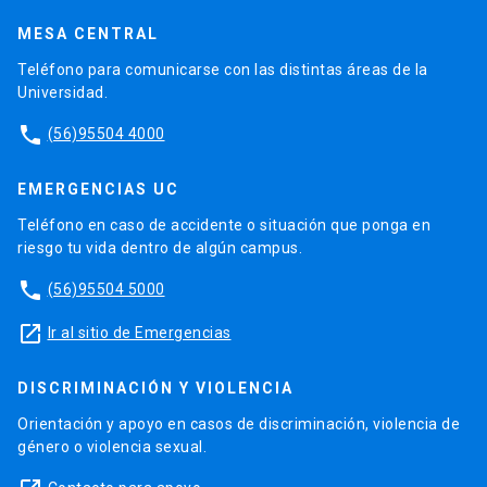
MESA CENTRAL
Teléfono para comunicarse con las distintas áreas de la
Universidad.
phone
(56)95504 4000
EMERGENCIAS UC
Teléfono en caso de accidente o situación que ponga en
riesgo tu vida dentro de algún campus.
phone
(56)95504 5000
launch
Ir al sitio de Emergencias
DISCRIMINACIÓN Y VIOLENCIA
Orientación y apoyo en casos de discriminación, violencia de
género o violencia sexual.