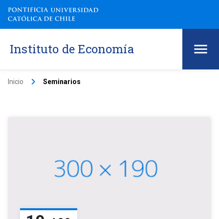
Instituto de Economía
keyboard_arrow_right
Inicio
Seminarios