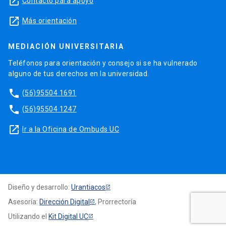
launch
Contacto para apoyo
launch
Más orientación
MEDIACIÓN UNIVERSITARIA
Teléfonos para orientación y consejo si se ha vulnerado
alguno de tus derechos en la universidad.
phone
(56)95504 1691
phone
(56)95504 1247
launch
Ir a la Oficina de Ombuds UC
Diseño y desarrollo:
Urantiacos
Asesoría:
Dirección Digital
, Prorrectoría
Utilizando el
Kit Digital UC