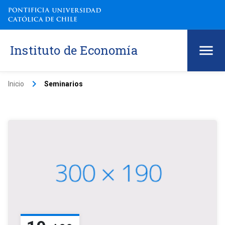
Instituto de Economía
keyboard_arrow_right
Inicio
Seminarios