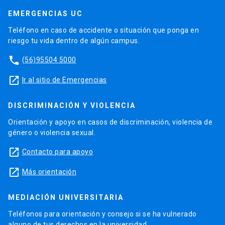
EMERGENCIAS UC
Teléfono en caso de accidente o situación que ponga en
riesgo tu vida dentro de algún campus.
phone
(56)95504 5000
launch
Ir al sitio de Emergencias
DISCRIMINACIÓN Y VIOLENCIA
Orientación y apoyo en casos de discriminación, violencia de
género o violencia sexual.
launch
Contacto para apoyo
launch
Más orientación
MEDIACIÓN UNIVERSITARIA
Teléfonos para orientación y consejo si se ha vulnerado
alguno de tus derechos en la universidad.