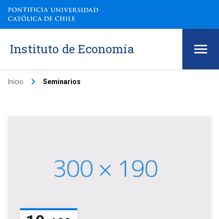
Instituto de Economía
keyboard_arrow_right
Inicio
Seminarios