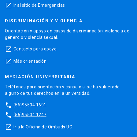
launch
Ir al sitio de Emergencias
DISCRIMINACIÓN Y VIOLENCIA
Orientación y apoyo en casos de discriminación, violencia de
género o violencia sexual.
launch
Contacto para apoyo
launch
Más orientación
MEDIACIÓN UNIVERSITARIA
Teléfonos para orientación y consejo si se ha vulnerado
alguno de tus derechos en la universidad.
phone
(56)95504 1691
phone
(56)95504 1247
launch
Ir a la Oficina de Ombuds UC