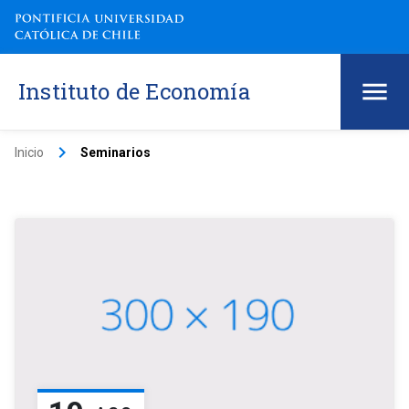
Instituto de Economía
keyboard_arrow_right
Inicio
Seminarios