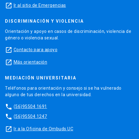
launch
Ir al sitio de Emergencias
DISCRIMINACIÓN Y VIOLENCIA
Orientación y apoyo en casos de discriminación, violencia de
género o violencia sexual.
launch
Contacto para apoyo
launch
Más orientación
MEDIACIÓN UNIVERSITARIA
Teléfonos para orientación y consejo si se ha vulnerado
alguno de tus derechos en la universidad.
phone
(56)95504 1691
phone
(56)95504 1247
launch
Ir a la Oficina de Ombuds UC