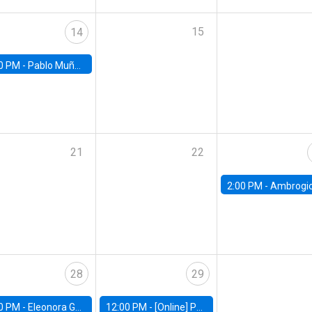
15
14
0 PM -
Pablo Muñoz, Universidad de Chile
21
22
2:00 PM -
Ambrogio Cesa-Bianchi, Bank of Eng
28
29
0 PM -
Eleonora Guarnieri, Exeter University
12:00 PM -
[Online] Pablo Slutzky, University of Maryland