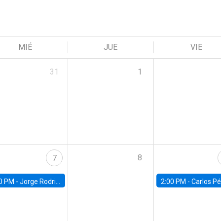
MIÉ
JUE
VIE
31
1
8
7
0 PM -
Jorge Rodriguez, Universidad de Los Andes
2:00 PM -
Carlos Pérez, Universidad Finis