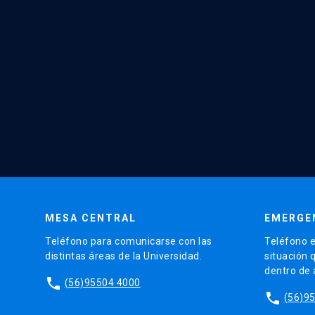
MESA CENTRAL
EMERGE
Teléfono para comunicarse con las
Teléfono e
distintas áreas de la Universidad.
situación 
dentro de
phone
(56)95504 4000
phone
(56)9