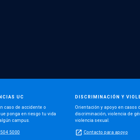
NCIAS UC
DISCRIMINACIÓN Y VIOL
n caso de accidente o
Orientación y apoyo en casos 
que ponga en riesgo tu vida
discriminación, violencia de g
 algún campus.
violencia sexual.
launch
5504 5000
Contacto para apoyo