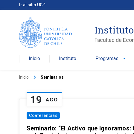
Ir al sitio UC
Institut
Facultad de Eco
Inicio
Instituto
Programas
arrow_drop_down
keyboard_arrow_right
Inicio
Seminarios
19
AGO
Conferencias
Seminario: “El Activo que Ignoramos: