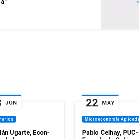
ia”
8
22
JUN
MAY
narios
Microeconomía Aplicad
tián Ugarte, Econ-
Pablo Celhay, PUC-