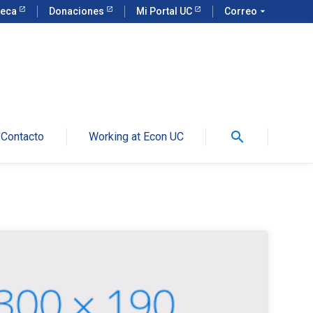
teca
Donaciones
Mi Portal UC
Correo
arrow_drop_down
search
Contacto
Working at Econ UC