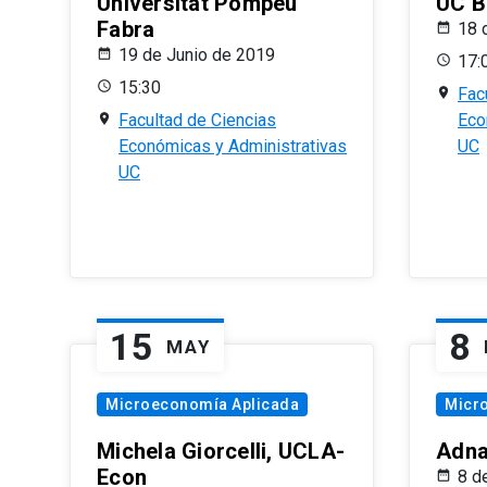
Universitat Pompeu
UC B
Fabra
18 
19 de Junio de 2019
17:
15:30
Fac
Facultad de Ciencias
Eco
Económicas y Administrativas
UC
UC
15
8
MAY
Microeconomía Aplicada
Micr
Michela Giorcelli, UCLA-
Adna
Econ
8 d