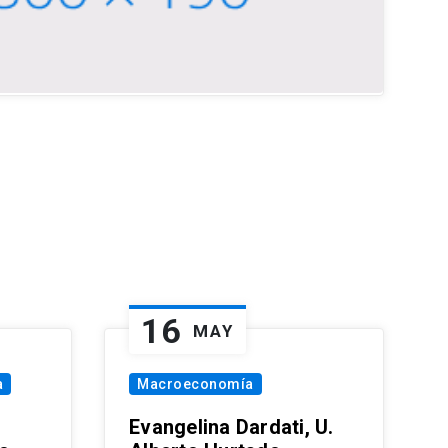
16
MAY
a
Macroeconomía
Evangelina Dardati, U.