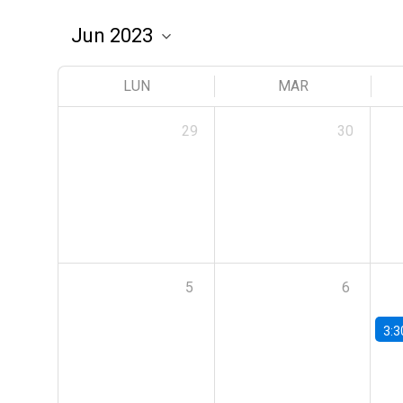
LUN
MAR
29
30
5
6
3:3