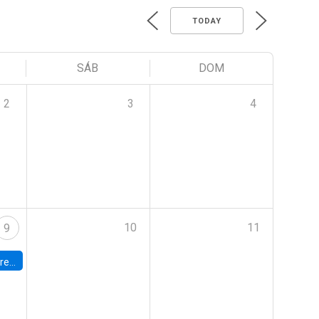
TODAY
SÁB
DOM
2
3
4
10
11
9
 Terrae