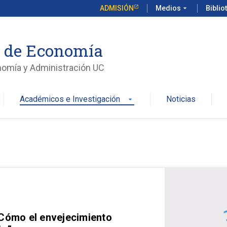
ADMISIÓN
Medios
arrow_drop_down
Biblio
o de Economía
nomía y Administración UC
Académicos e Investigación
Noticias
arrow_drop_down
 Cómo el envejecimiento