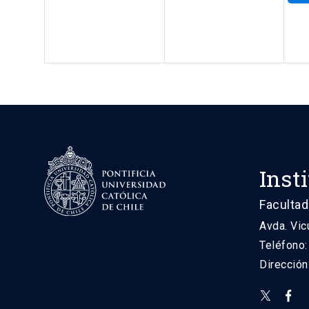
Inst
Facultad
Avda. Vic
Teléfono
Direcció