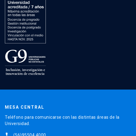
MESA CENTRAL
Teléfono para comunicarse con las distintas áreas de la
Universidad.
phone
(56)95504 4000