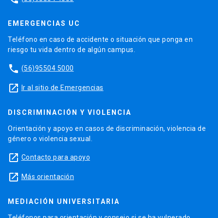
EMERGENCIAS UC
Teléfono en caso de accidente o situación que ponga en
riesgo tu vida dentro de algún campus.
phone
(56)95504 5000
launch
Ir al sitio de Emergencias
DISCRIMINACIÓN Y VIOLENCIA
Orientación y apoyo en casos de discriminación, violencia de
género o violencia sexual.
launch
Contacto para apoyo
launch
Más orientación
MEDIACIÓN UNIVERSITARIA
Teléfonos para orientación y consejo si se ha vulnerado