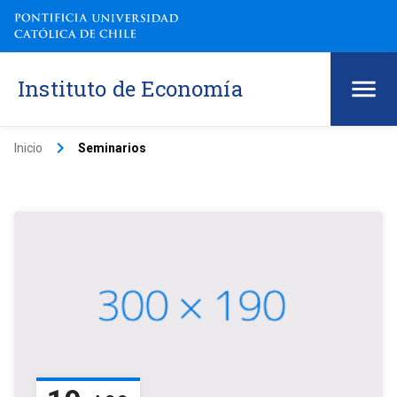
Instituto de Economía
keyboard_arrow_right
Inicio
Seminarios