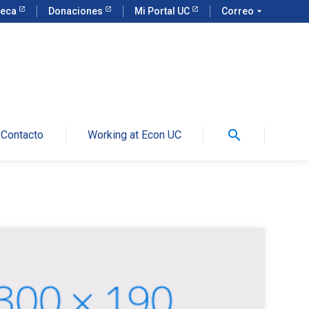
teca
Donaciones
Mi Portal UC
Correo
arrow_drop_down
search
Contacto
Working at Econ UC