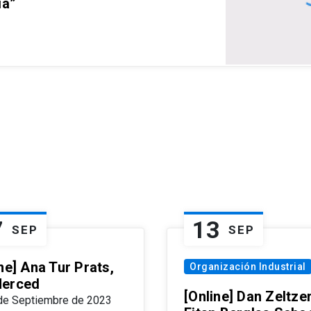
ia”
7
13
SEP
SEP
ne] Ana Tur Prats,
Organización Industrial
erced
[Online] Dan Zeltzer
de Septiembre de 2023