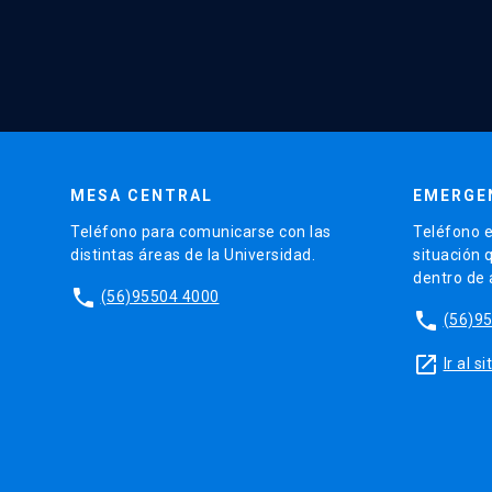
MESA CENTRAL
EMERGE
Teléfono para comunicarse con las
Teléfono e
distintas áreas de la Universidad.
situación 
dentro de
phone
(56)95504 4000
phone
(56)9
launch
Ir al 