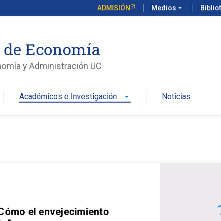
ADMISIÓN
Medios
arrow_drop_down
Biblio
o de Economía
nomía y Administración UC
Académicos e Investigación
Noticias
arrow_drop_down
 Cómo el envejecimiento