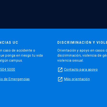
NCIAS UC
DISCRIMINACIÓN Y VIOL
n caso de accidente o
Orientación y apoyo en casos 
que ponga en riesgo tu vida
discriminación, violencia de g
 algún campus.
violencia sexual.
launch
5504 5000
Contacto para apoyo
launch
sitio de Emergencias
Más orientación