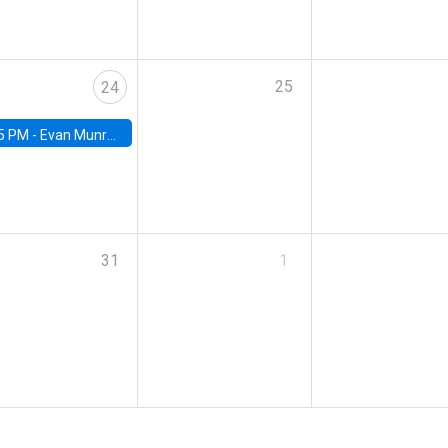
25
24
5 PM -
Evan Munro, Neyman Visiting Assistant Professor in the Department of Statistics at UC Berkeley
31
1