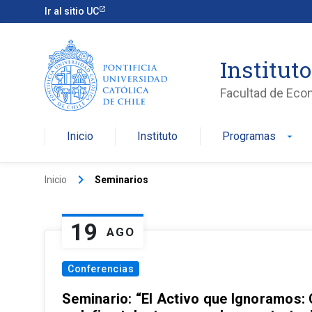
Ir al sitio UC
Institut
Facultad de Eco
Inicio
Instituto
Programas
arrow_drop_down
keyboard_arrow_right
Inicio
Seminarios
19
AGO
Conferencias
Seminario: “El Activo que Ignoramos: