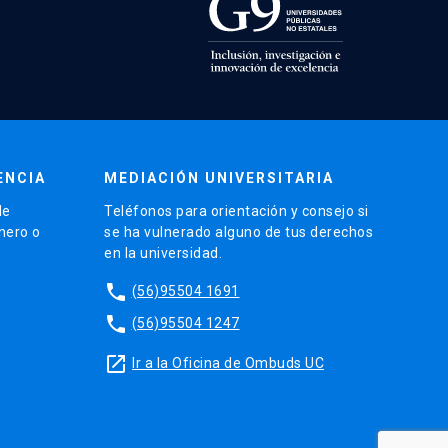
ENCIA
MEDIACIÓN UNIVERSITARIA
de
Teléfonos para orientación y consejo si
énero o
se ha vulnerado alguno de tus derechos
en la universidad.
phone
(56)95504 1691
phone
(56)95504 1247
launch
Ir a la Oficina de Ombuds UC