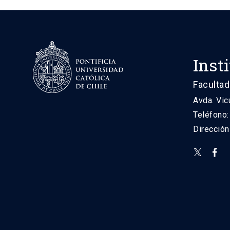
Inst
Facultad
Avda. Vic
Teléfono
Direcció