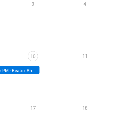
3
4
11
10
5 PM -
Beatriz Ahumada, PhD candidate, Universidad de Pittsburgh
17
18