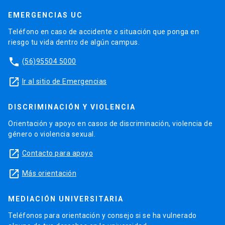
EMERGENCIAS UC
Teléfono en caso de accidente o situación que ponga en
riesgo tu vida dentro de algún campus.
phone
(56)95504 5000
launch
Ir al sitio de Emergencias
DISCRIMINACIÓN Y VIOLENCIA
Orientación y apoyo en casos de discriminación, violencia de
género o violencia sexual.
launch
Contacto para apoyo
launch
Más orientación
MEDIACIÓN UNIVERSITARIA
Teléfonos para orientación y consejo si se ha vulnerado