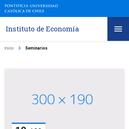
Instituto de Economía
keyboard_arrow_right
Inicio
Seminarios