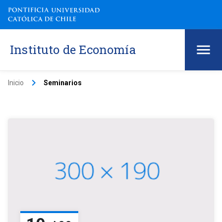
Instituto de Economía
keyboard_arrow_right
Inicio
Seminarios