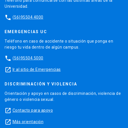
Teléfono para comunicarse con las distintas áreas de la
Universidad.
phone
(56)95504 4000
EMERGENCIAS UC
Teléfono en caso de accidente o situación que ponga en
riesgo tu vida dentro de algún campus.
phone
(56)95504 5000
launch
Ir al sitio de Emergencias
DISCRIMINACIÓN Y VIOLENCIA
Orientación y apoyo en casos de discriminación, violencia de
género o violencia sexual.
launch
Contacto para apoyo
launch
Más orientación