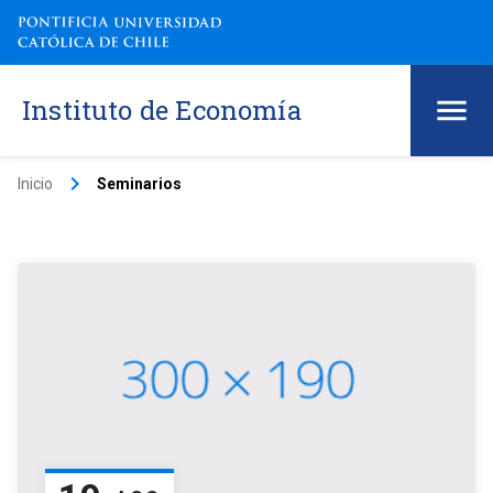
Instituto de Economía
keyboard_arrow_right
Inicio
Seminarios