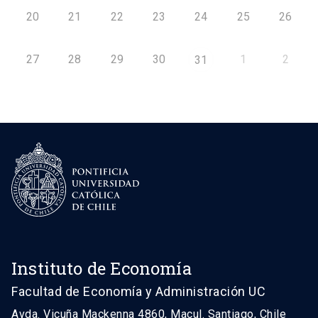
20
21
22
23
24
25
26
27
28
29
30
1
2
31
Instituto de Economía
Facultad de Economía y Administración UC
Avda. Vicuña Mackenna 4860, Macul. Santiago, Chile