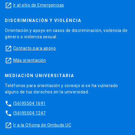
launch
Ir al sitio de Emergencias
DISCRIMINACIÓN Y VIOLENCIA
Orientación y apoyo en casos de discriminación, violencia de
género o violencia sexual.
launch
Contacto para apoyo
launch
Más orientación
MEDIACIÓN UNIVERSITARIA
Teléfonos para orientación y consejo si se ha vulnerado
alguno de tus derechos en la universidad.
phone
(56)95504 1691
phone
(56)95504 1247
launch
Ir a la Oficina de Ombuds UC