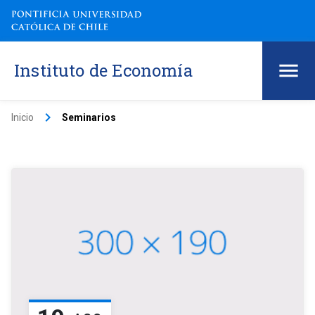
Instituto de Economía
keyboard_arrow_right
Inicio
Seminarios