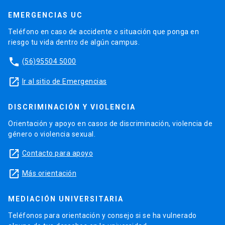
EMERGENCIAS UC
Teléfono en caso de accidente o situación que ponga en
riesgo tu vida dentro de algún campus.
phone
(56)95504 5000
launch
Ir al sitio de Emergencias
DISCRIMINACIÓN Y VIOLENCIA
Orientación y apoyo en casos de discriminación, violencia de
género o violencia sexual.
launch
Contacto para apoyo
launch
Más orientación
MEDIACIÓN UNIVERSITARIA
Teléfonos para orientación y consejo si se ha vulnerado