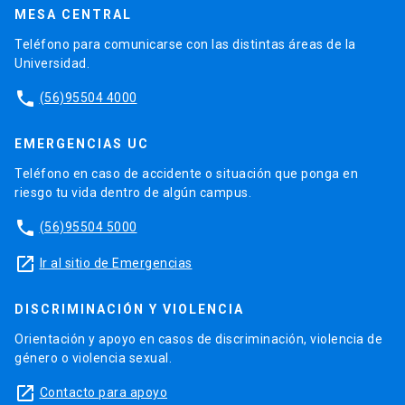
MESA CENTRAL
Teléfono para comunicarse con las distintas áreas de la
Universidad.
phone
(56)95504 4000
EMERGENCIAS UC
Teléfono en caso de accidente o situación que ponga en
riesgo tu vida dentro de algún campus.
phone
(56)95504 5000
launch
Ir al sitio de Emergencias
DISCRIMINACIÓN Y VIOLENCIA
Orientación y apoyo en casos de discriminación, violencia de
género o violencia sexual.
launch
Contacto para apoyo