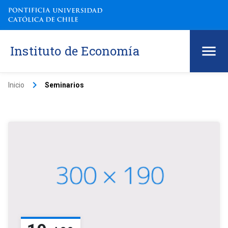
Instituto de Economía
keyboard_arrow_right
Inicio
Seminarios