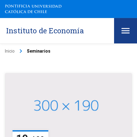
Instituto de Economía
keyboard_arrow_right
Inicio
Seminarios