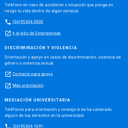
Teléfono en caso de accidente o situación que ponga en
riesgo tu vida dentro de algún campus.
phone
(56)95504 5000
launch
Ir al sitio de Emergencias
DISCRIMINACIÓN Y VIOLENCIA
Orientación y apoyo en casos de discriminación, violencia de
género o violencia sexual.
launch
Contacto para apoyo
launch
Más orientación
MEDIACIÓN UNIVERSITARIA
Teléfonos para orientación y consejo si se ha vulnerado
alguno de tus derechos en la universidad.
phone
(56)95504 1691