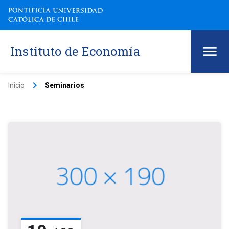
Instituto de Economía
keyboard_arrow_right
Inicio
Seminarios