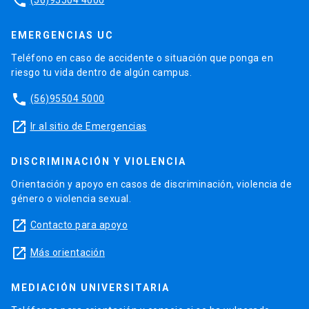
phone
EMERGENCIAS UC
Teléfono en caso de accidente o situación que ponga en
riesgo tu vida dentro de algún campus.
phone
(56)95504 5000
launch
Ir al sitio de Emergencias
DISCRIMINACIÓN Y VIOLENCIA
Orientación y apoyo en casos de discriminación, violencia de
género o violencia sexual.
launch
Contacto para apoyo
launch
Más orientación
MEDIACIÓN UNIVERSITARIA