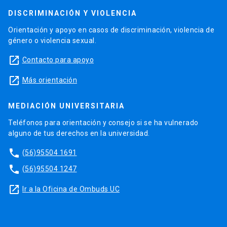
DISCRIMINACIÓN Y VIOLENCIA
Orientación y apoyo en casos de discriminación, violencia de
género o violencia sexual.
launch
Contacto para apoyo
launch
Más orientación
MEDIACIÓN UNIVERSITARIA
Teléfonos para orientación y consejo si se ha vulnerado
alguno de tus derechos en la universidad.
phone
(56)95504 1691
phone
(56)95504 1247
launch
Ir a la Oficina de Ombuds UC