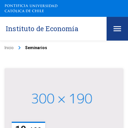
Instituto de Economía
keyboard_arrow_right
Inicio
Seminarios