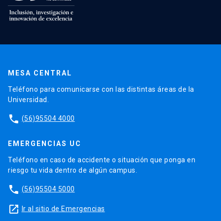
MESA CENTRAL
Teléfono para comunicarse con las distintas áreas de la
Universidad.
phone
(56)95504 4000
EMERGENCIAS UC
Teléfono en caso de accidente o situación que ponga en
riesgo tu vida dentro de algún campus.
phone
(56)95504 5000
launch
Ir al sitio de Emergencias