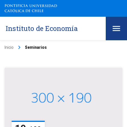
Instituto de Economía
keyboard_arrow_right
Inicio
Seminarios