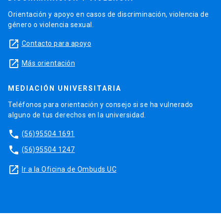
Orientación y apoyo en casos de discriminación, violencia de
género o violencia sexual.
launch
Contacto para apoyo
launch
Más orientación
MEDIACIÓN UNIVERSITARIA
Teléfonos para orientación y consejo si se ha vulnerado
alguno de tus derechos en la universidad.
phone
(56)95504 1691
phone
(56)95504 1247
launch
Ir a la Oficina de Ombuds UC