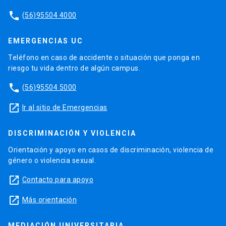
phone
(56)95504 4000
EMERGENCIAS UC
Teléfono en caso de accidente o situación que ponga en
riesgo tu vida dentro de algún campus.
phone
(56)95504 5000
launch
Ir al sitio de Emergencias
DISCRIMINACIÓN Y VIOLENCIA
Orientación y apoyo en casos de discriminación, violencia de
género o violencia sexual.
launch
Contacto para apoyo
launch
Más orientación
MEDIACIÓN UNIVERSITARIA