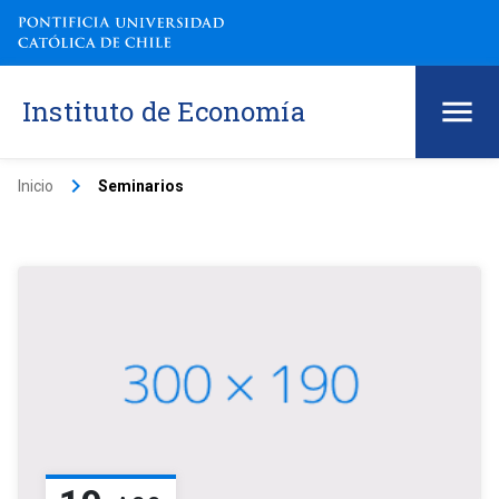
Instituto de Economía
keyboard_arrow_right
Inicio
Seminarios