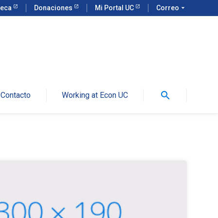
teca
Donaciones
Mi Portal UC
Correo
arrow_drop_down
search
Contacto
Working at Econ UC