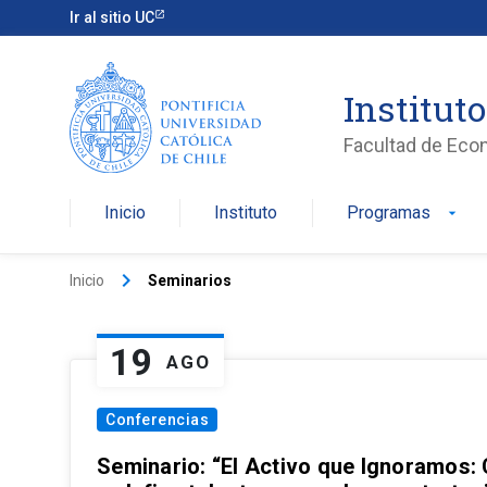
Ir al sitio UC
Institut
Facultad de Eco
Inicio
Instituto
Programas
arrow_drop_down
keyboard_arrow_right
Inicio
Seminarios
19
AGO
Conferencias
Seminario: “El Activo que Ignoramos: