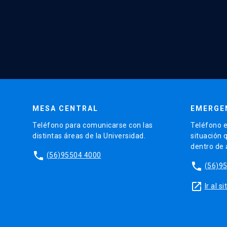
MESA CENTRAL
EMERGE
Teléfono para comunicarse con las
Teléfono e
distintas áreas de la Universidad.
situación 
dentro de
phone
(56)95504 4000
phone
(56)9
launch
Ir al 