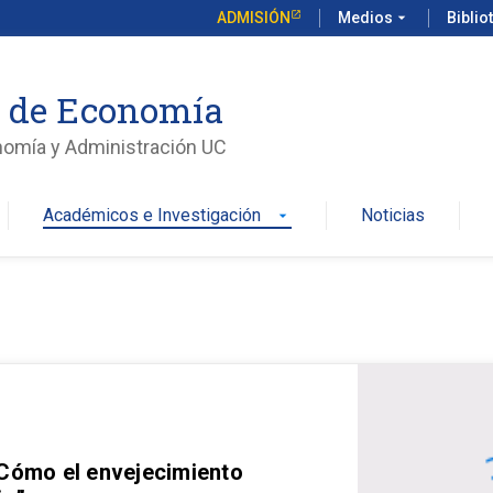
ADMISIÓN
Medios
arrow_drop_down
Biblio
o de Economía
nomía y Administración UC
Académicos e Investigación
Noticias
arrow_drop_down
 Cómo el envejecimiento