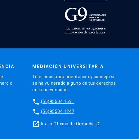
ENCIA
MEDIACIÓN UNIVERSITARIA
de
Teléfonos para orientación y consejo si
énero o
se ha vulnerado alguno de tus derechos
en la universidad.
phone
(56)95504 1691
phone
(56)95504 1247
launch
Ir a la Oficina de Ombuds UC