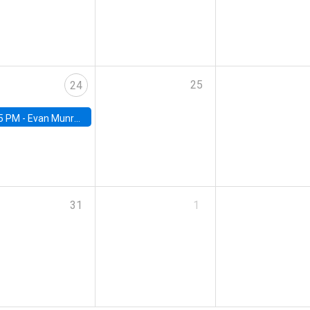
25
24
5 PM -
Evan Munro, Neyman Visiting Assistant Professor in the Department of Statistics at UC Berkeley
31
1