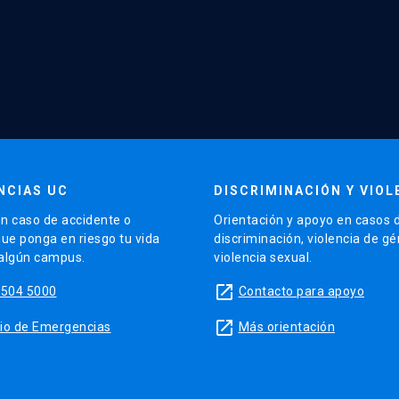
NCIAS UC
DISCRIMINACIÓN Y VIOL
n caso de accidente o
Orientación y apoyo en casos 
que ponga en riesgo tu vida
discriminación, violencia de g
 algún campus.
violencia sexual.
launch
5504 5000
Contacto para apoyo
launch
sitio de Emergencias
Más orientación