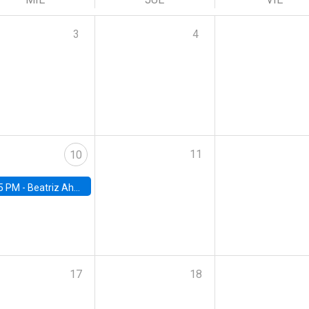
3
4
11
10
5 PM -
Beatriz Ahumada, PhD candidate, Universidad de Pittsburgh
17
18