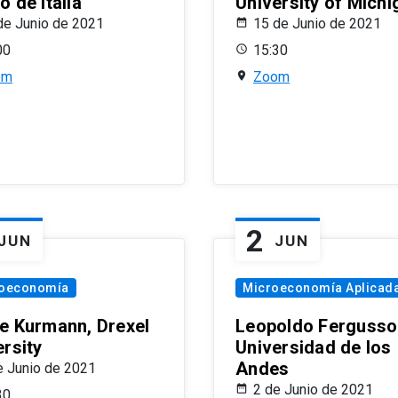
 de Italia
University of Michi
de Junio de 2021
15 de Junio de 2021
00
15:30
om
Zoom
2
JUN
JUN
oeconomía
Microeconomía Aplicad
e Kurmann, Drexel
Leopoldo Fergusso
ersity
Universidad de los
Andes
e Junio de 2021
2 de Junio de 2021
30