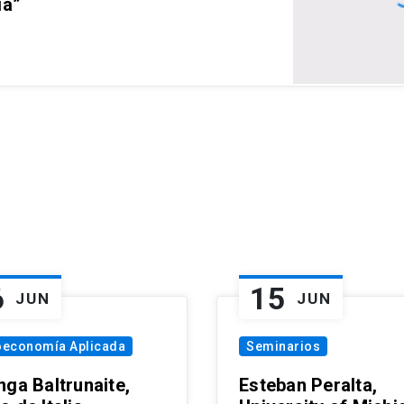
ia”
6
15
JUN
JUN
oeconomía Aplicada
Seminarios
nga Baltrunaite,
Esteban Peralta,