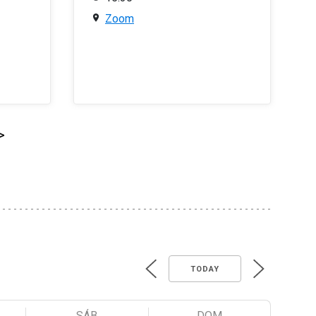
Zoom
>
TODAY
SÁB
DOM