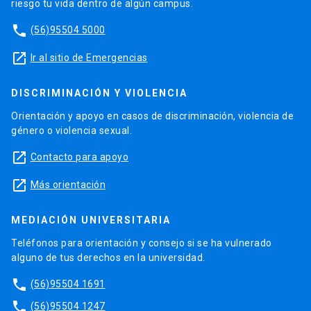
riesgo tu vida dentro de algún campus.
phone
(56)95504 5000
launch
Ir al sitio de Emergencias
DISCRIMINACIÓN Y VIOLENCIA
Orientación y apoyo en casos de discriminación, violencia de
género o violencia sexual.
launch
Contacto para apoyo
launch
Más orientación
MEDIACIÓN UNIVERSITARIA
Teléfonos para orientación y consejo si se ha vulnerado
alguno de tus derechos en la universidad.
phone
(56)95504 1691
phone
(56)95504 1247