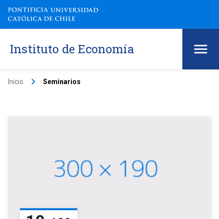
Instituto de Economía
keyboard_arrow_right
Inicio
Seminarios