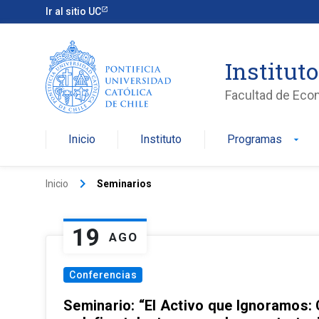
Ir al sitio UC
Institut
Facultad de Eco
Inicio
Instituto
Programas
arrow_drop_down
keyboard_arrow_right
Inicio
Seminarios
19
AGO
Conferencias
Seminario: “El Activo que Ignoramos: