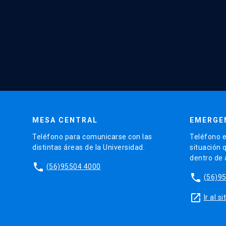
MESA CENTRAL
EMERGE
Teléfono para comunicarse con las
Teléfono e
distintas áreas de la Universidad.
situación 
dentro de
phone
(56)95504 4000
phone
(56)9
launch
Ir al 