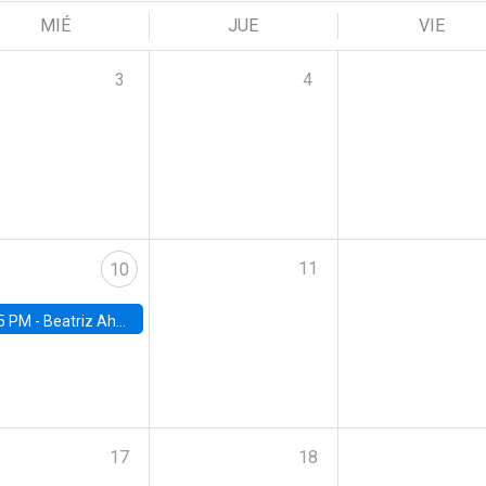
MIÉ
JUE
VIE
3
4
11
10
5 PM -
Beatriz Ahumada, PhD candidate, Universidad de Pittsburgh
17
18