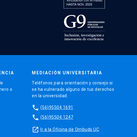
ENCIA
MEDIACIÓN UNIVERSITARIA
de
Teléfonos para orientación y consejo si
énero o
se ha vulnerado alguno de tus derechos
en la universidad.
phone
(56)95504 1691
phone
(56)95504 1247
launch
Ir a la Oficina de Ombuds UC