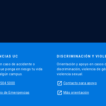
NCIAS UC
DISCRIMINACIÓN Y VIOL
n caso de accidente o
Orientación y apoyo en casos 
que ponga en riesgo tu vida
discriminación, violencia de g
 algún campus.
violencia sexual.
launch
5504 5000
Contacto para apoyo
launch
sitio de Emergencias
Más orientación