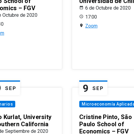
o School of
Universidad de Chi
omics – FGV
6 de Octubre de 2020
e Octubre de 2020
17:00
30
Zoom
om
9
9
SEP
SEP
narios
Microeconomía Aplicad
 Kurlat, University
Cristine Pinto, São
outhern California
Paulo School of
Economics – FGV
de Septiembre de 2020