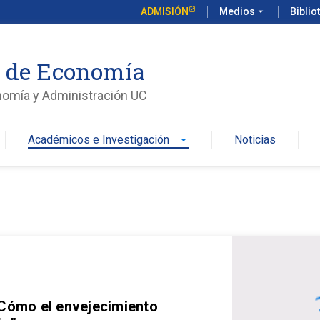
ADMISIÓN
Medios
arrow_drop_down
Biblio
o de Economía
nomía y Administración UC
Académicos e Investigación
Noticias
arrow_drop_down
 Cómo el envejecimiento