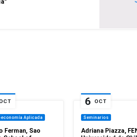
ia”
6
OCT
OCT
oeconomía Aplicada
Seminarios
o Ferman, Sao
Adriana Piazza, FE