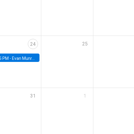
25
24
5 PM -
Evan Munro, Neyman Visiting Assistant Professor in the Department of Statistics at UC Berkeley
31
1