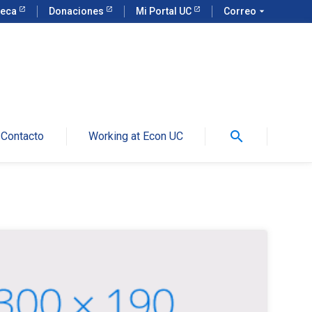
teca
Donaciones
Mi Portal UC
Correo
arrow_drop_down
search
Contacto
Working at Econ UC