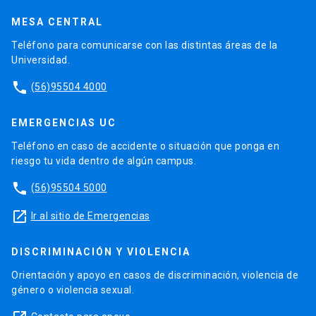
MESA CENTRAL
Teléfono para comunicarse con las distintas áreas de la
Universidad.
phone
(56)95504 4000
EMERGENCIAS UC
Teléfono en caso de accidente o situación que ponga en
riesgo tu vida dentro de algún campus.
phone
(56)95504 5000
launch
Ir al sitio de Emergencias
DISCRIMINACIÓN Y VIOLENCIA
Orientación y apoyo en casos de discriminación, violencia de
género o violencia sexual.