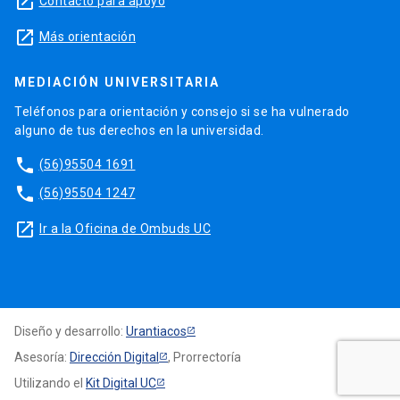
launch
Contacto para apoyo
launch
Más orientación
MEDIACIÓN UNIVERSITARIA
Teléfonos para orientación y consejo si se ha vulnerado
alguno de tus derechos en la universidad.
phone
(56)95504 1691
phone
(56)95504 1247
launch
Ir a la Oficina de Ombuds UC
Diseño y desarrollo:
Urantiacos
Asesoría:
Dirección Digital
, Prorrectoría
Utilizando el
Kit Digital UC