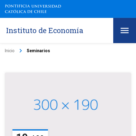
Instituto de Economía
keyboard_arrow_right
Inicio
Seminarios