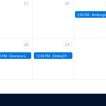
21
22
2:00 PM -
Ambrogio Cesa-Bianchi, Bank of Eng
28
29
0 PM -
Eleonora Guarnieri, Exeter University
12:00 PM -
[Online] Pablo Slutzky, University of Maryland