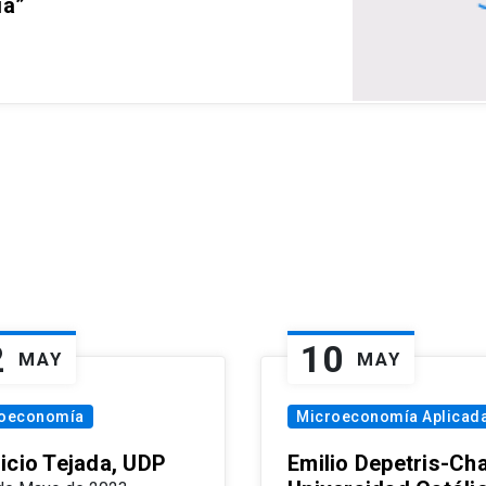
ia”
2
10
MAY
MAY
oeconomía
Microeconomía Aplicad
icio Tejada, UDP
Emilio Depetris-Cha