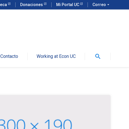
teca
Donaciones
Mi Portal UC
Correo
arrow_drop_down
search
Contacto
Working at Econ UC