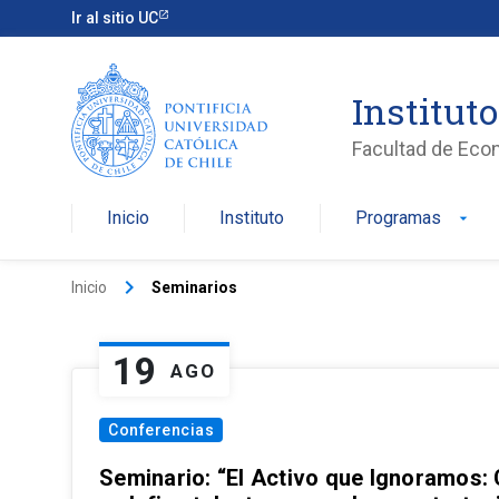
Ir al sitio UC
Institut
Facultad de Eco
Inicio
Instituto
Programas
arrow_drop_down
keyboard_arrow_right
Inicio
Seminarios
19
AGO
Conferencias
Seminario: “El Activo que Ignoramos: