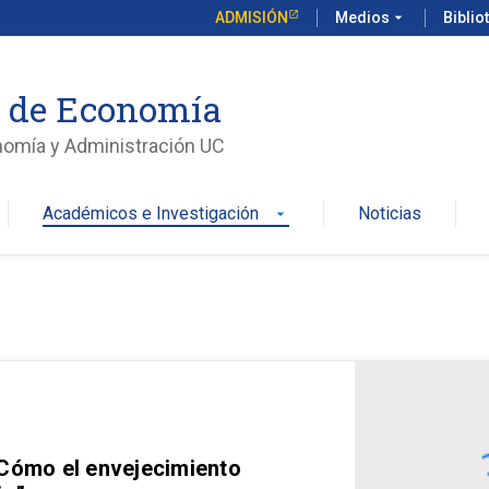
ADMISIÓN
Medios
arrow_drop_down
Biblio
o de Economía
nomía y Administración UC
Académicos e Investigación
Noticias
arrow_drop_down
 Cómo el envejecimiento