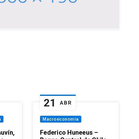
21
ABR
a
Macroeconomía
uvín,
Federico Huneeus –