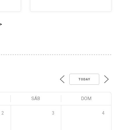
>
TODAY
SÁB
DOM
2
3
4