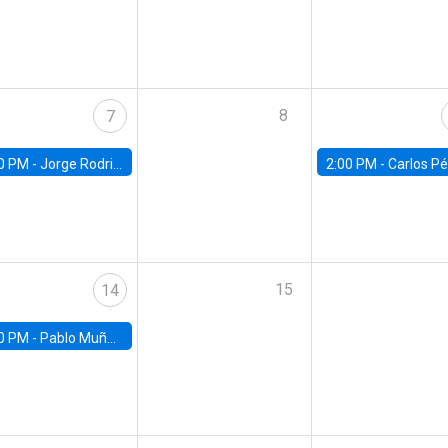
8
7
0 PM -
Jorge Rodriguez, Universidad de Los Andes
2:00 PM -
Carlos Pérez, Universidad Finis
15
14
0 PM -
Pablo Muñoz, Universidad de Chile