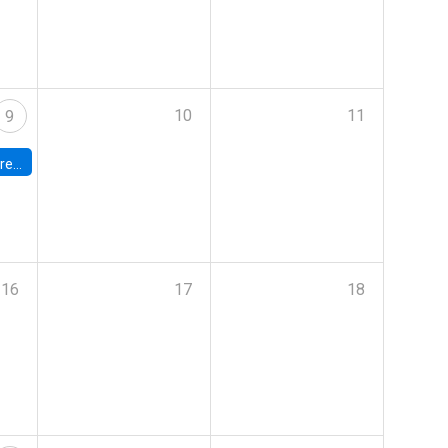
10
11
9
 Terrae
16
17
18