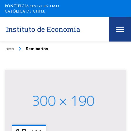
Instituto de Economía
keyboard_arrow_right
Inicio
Seminarios