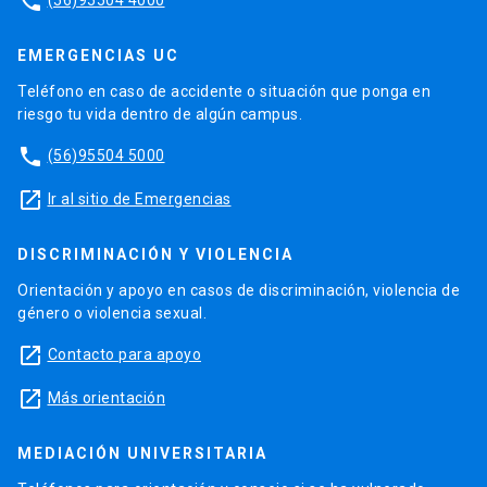
phone
EMERGENCIAS UC
Teléfono en caso de accidente o situación que ponga en
riesgo tu vida dentro de algún campus.
phone
(56)95504 5000
launch
Ir al sitio de Emergencias
DISCRIMINACIÓN Y VIOLENCIA
Orientación y apoyo en casos de discriminación, violencia de
género o violencia sexual.
launch
Contacto para apoyo
launch
Más orientación
MEDIACIÓN UNIVERSITARIA