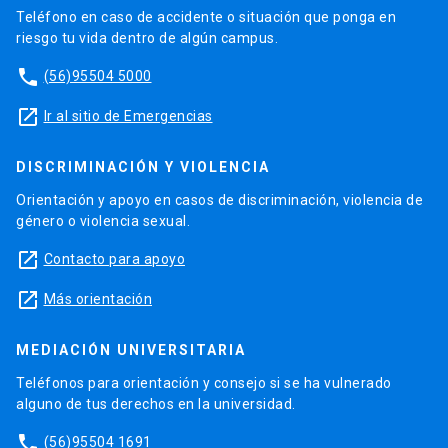
Teléfono en caso de accidente o situación que ponga en
riesgo tu vida dentro de algún campus.
phone
(56)95504 5000
launch
Ir al sitio de Emergencias
DISCRIMINACIÓN Y VIOLENCIA
Orientación y apoyo en casos de discriminación, violencia de
género o violencia sexual.
launch
Contacto para apoyo
launch
Más orientación
MEDIACIÓN UNIVERSITARIA
Teléfonos para orientación y consejo si se ha vulnerado
alguno de tus derechos en la universidad.
phone
(56)95504 1691