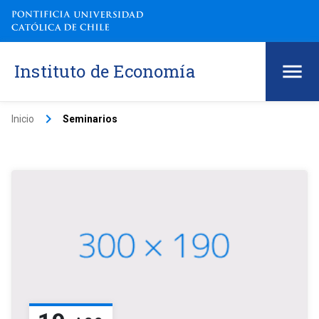
Instituto de Economía
keyboard_arrow_right
Inicio
Seminarios