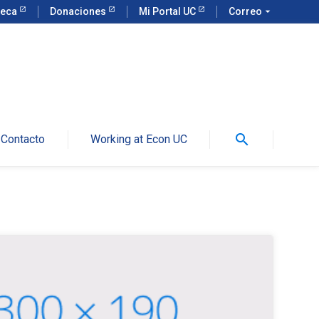
teca
Donaciones
Mi Portal UC
Correo
arrow_drop_down
search
Contacto
Working at Econ UC