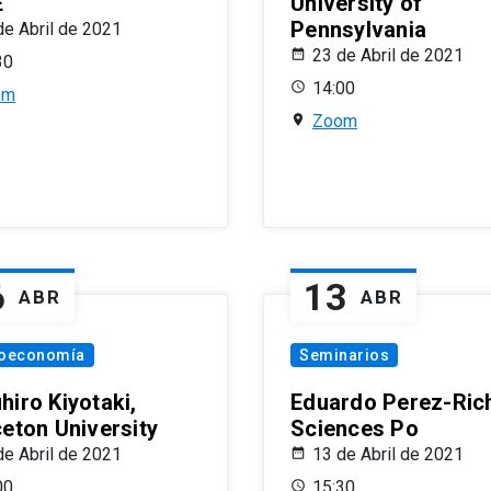
E
University of
Pennsylvania
de Abril de 2021
23 de Abril de 2021
30
14:00
om
Zoom
6
13
ABR
ABR
oeconomía
Seminarios
hiro Kiyotaki,
Eduardo Perez-Rich
ceton University
Sciences Po
de Abril de 2021
13 de Abril de 2021
00
15:30