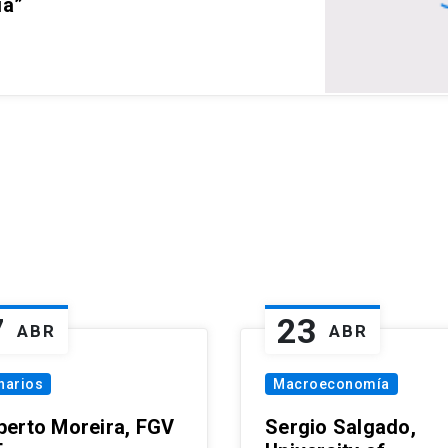
ia”
7
23
ABR
ABR
narios
Macroeconomía
erto Moreira, FGV
Sergio Salgado,