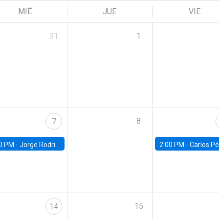
MIÉ
JUE
VIE
31
1
8
7
0 PM -
Jorge Rodriguez, Universidad de Los Andes
2:00 PM -
Carlos Pérez, Universidad Finis
15
14