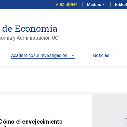
ADMISIÓN
Medios
arrow_drop_down
Biblio
o de Economía
nomía y Administración UC
Académicos e Investigación
Noticias
arrow_drop_down
 Cómo el envejecimiento