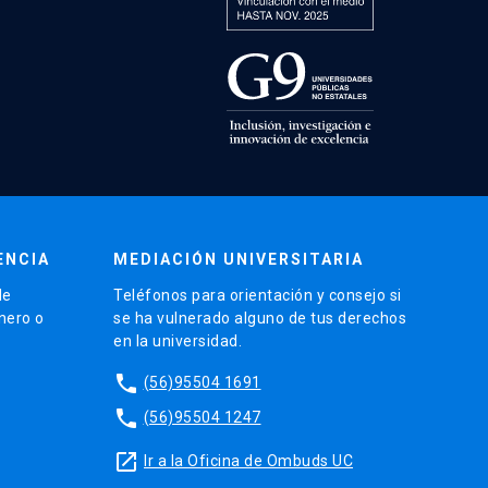
ENCIA
MEDIACIÓN UNIVERSITARIA
de
Teléfonos para orientación y consejo si
énero o
se ha vulnerado alguno de tus derechos
en la universidad.
phone
(56)95504 1691
phone
(56)95504 1247
launch
Ir a la Oficina de Ombuds UC