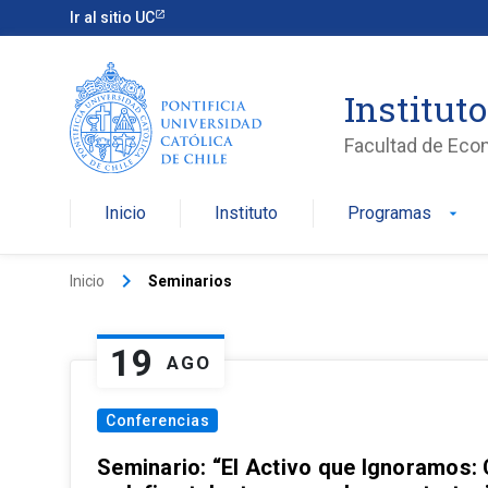
Ir al sitio UC
Institut
Facultad de Eco
Inicio
Instituto
Programas
arrow_drop_down
keyboard_arrow_right
Inicio
Seminarios
19
AGO
Conferencias
Seminario: “El Activo que Ignoramos: