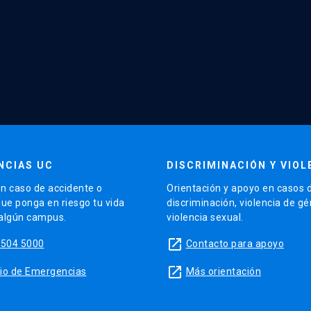
NCIAS UC
DISCRIMINACIÓN Y VIOL
n caso de accidente o
Orientación y apoyo en casos 
que ponga en riesgo tu vida
discriminación, violencia de g
 algún campus.
violencia sexual.
launch
5504 5000
Contacto para apoyo
launch
sitio de Emergencias
Más orientación