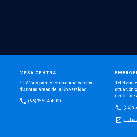
MESA CENTRAL
EMERGE
Teléfono para comunicarse con las
Teléfono e
distintas áreas de la Universidad.
situación 
dentro de
phone
(56)95504 4000
phone
(56)9
launch
Ir al 