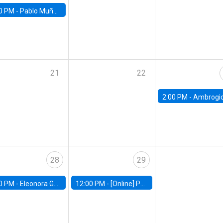
0 PM -
Pablo Muñoz, Universidad de Chile
21
22
2:00 PM -
Ambrogio Cesa-Bianchi, Bank of Eng
28
29
0 PM -
Eleonora Guarnieri, Exeter University
12:00 PM -
[Online] Pablo Slutzky, University of Maryland