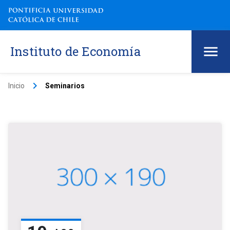
Instituto de Economía
keyboard_arrow_right
Inicio
Seminarios