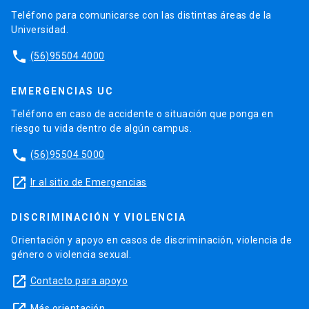
Teléfono para comunicarse con las distintas áreas de la
Universidad.
phone
(56)95504 4000
EMERGENCIAS UC
Teléfono en caso de accidente o situación que ponga en
riesgo tu vida dentro de algún campus.
phone
(56)95504 5000
launch
Ir al sitio de Emergencias
DISCRIMINACIÓN Y VIOLENCIA
Orientación y apoyo en casos de discriminación, violencia de
género o violencia sexual.
launch
Contacto para apoyo
Más orientación