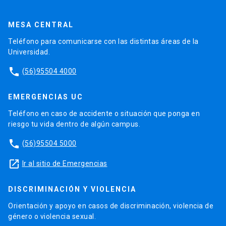
MESA CENTRAL
Teléfono para comunicarse con las distintas áreas de la
Universidad.
phone
(56)95504 4000
EMERGENCIAS UC
Teléfono en caso de accidente o situación que ponga en
riesgo tu vida dentro de algún campus.
phone
(56)95504 5000
launch
Ir al sitio de Emergencias
DISCRIMINACIÓN Y VIOLENCIA
Orientación y apoyo en casos de discriminación, violencia de
género o violencia sexual.