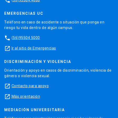
phone
EMERGENCIAS UC
Teléfono en caso de accidente o situación que ponga en
riesgo tu vida dentro de algún campus.
phone
(56)95504 5000
launch
Ir al sitio de Emergencias
DISCRIMINACIÓN Y VIOLENCIA
Orientación y apoyo en casos de discriminación, violencia de
género o violencia sexual.
launch
Contacto para apoyo
launch
Más orientación
MEDIACIÓN UNIVERSITARIA