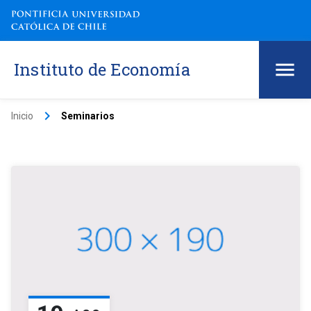
Instituto de Economía
keyboard_arrow_right
Inicio
Seminarios