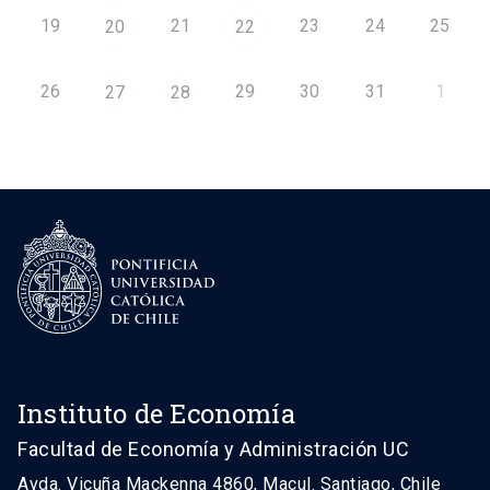
19
21
23
24
25
20
22
26
29
30
31
1
27
28
Instituto de Economía
Facultad de Economía y Administración UC
Avda. Vicuña Mackenna 4860, Macul. Santiago, Chile