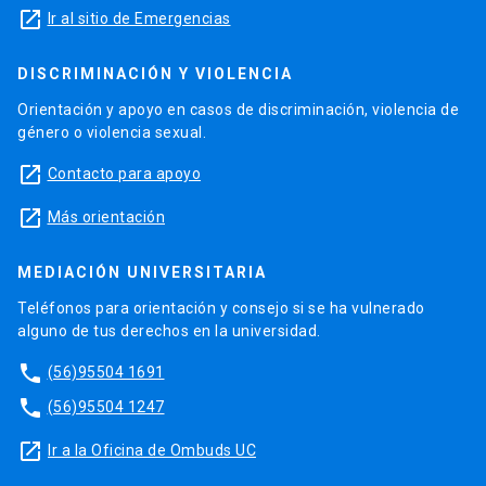
launch
Ir al sitio de Emergencias
DISCRIMINACIÓN Y VIOLENCIA
Orientación y apoyo en casos de discriminación, violencia de
género o violencia sexual.
launch
Contacto para apoyo
launch
Más orientación
MEDIACIÓN UNIVERSITARIA
Teléfonos para orientación y consejo si se ha vulnerado
alguno de tus derechos en la universidad.
phone
(56)95504 1691
phone
(56)95504 1247
launch
Ir a la Oficina de Ombuds UC