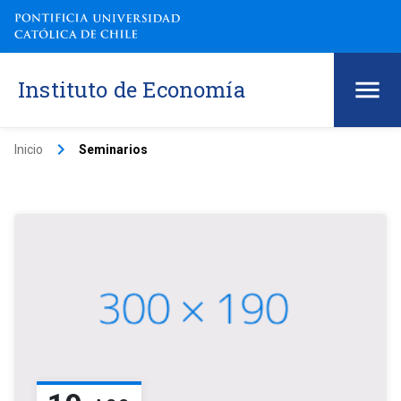
Instituto de Economía
keyboard_arrow_right
Inicio
Seminarios