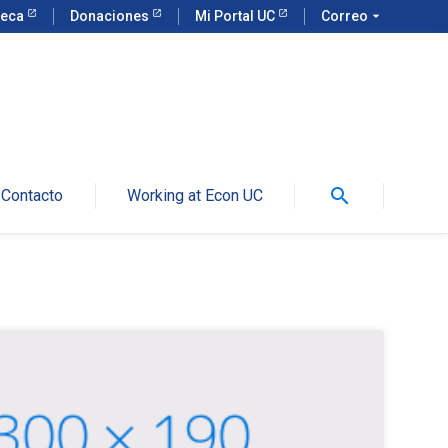
teca
Donaciones
Mi Portal UC
Correo
arrow_drop_down
search
Contacto
Working at Econ UC