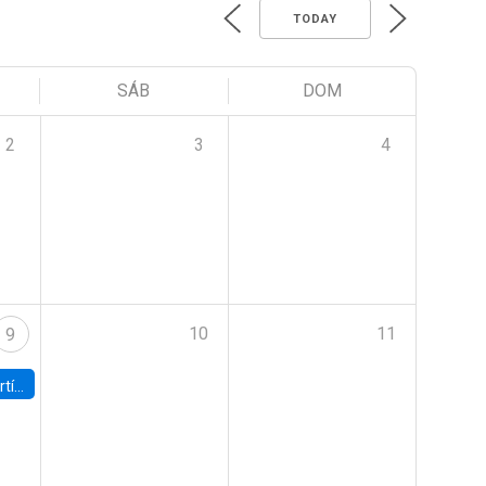
TODAY
SÁB
DOM
2
3
4
10
11
9
onomía UC