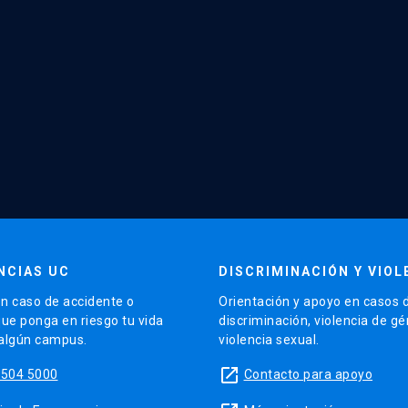
NCIAS UC
DISCRIMINACIÓN Y VIOL
n caso de accidente o
Orientación y apoyo en casos 
que ponga en riesgo tu vida
discriminación, violencia de g
 algún campus.
violencia sexual.
launch
5504 5000
Contacto para apoyo