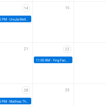
15
14
5 PM -
Ursula Mello, Insper - Institute of Education and Research
21
22
11:00 AM -
Ying Fan, University of Michigan
29
28
5 PM -
Mathias Thoenig, University of Lausanne