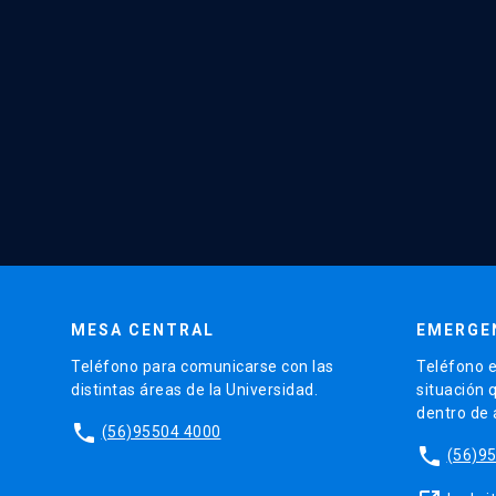
MESA CENTRAL
EMERGE
Teléfono para comunicarse con las
Teléfono e
distintas áreas de la Universidad.
situación 
dentro de
phone
(56)95504 4000
phone
(56)9