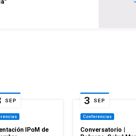
ia”
3
3
SEP
SEP
erencias
Conferencias
entación IPoM de
Conversatorio |