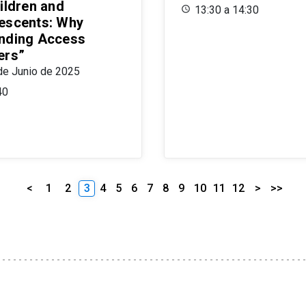
ildren and
13:30 a 14:30
escents: Why
nding Access
ers”
de Junio de 2025
40
<
1
2
3
4
5
6
7
8
9
10
11
12
>
>>