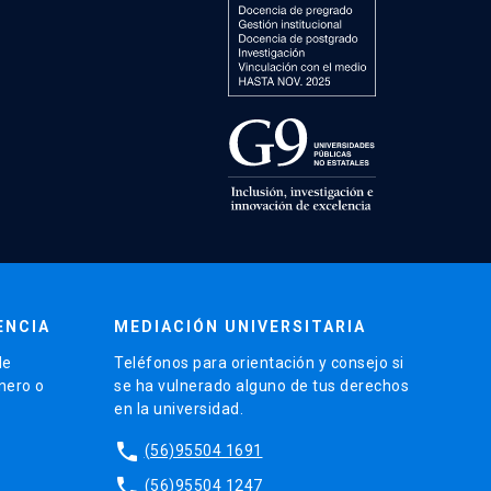
ENCIA
MEDIACIÓN UNIVERSITARIA
de
Teléfonos para orientación y consejo si
énero o
se ha vulnerado alguno de tus derechos
en la universidad.
phone
(56)95504 1691
phone
(56)95504 1247