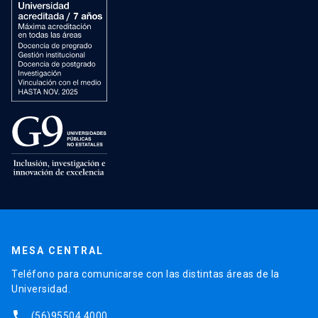
MESA CENTRAL
Teléfono para comunicarse con las distintas áreas de la
Universidad.
phone
(56)95504 4000