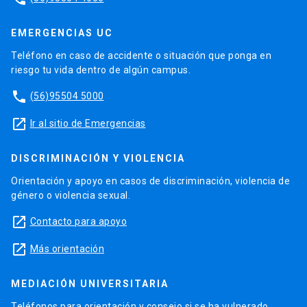
EMERGENCIAS UC
Teléfono en caso de accidente o situación que ponga en
riesgo tu vida dentro de algún campus.
phone
(56)95504 5000
launch
Ir al sitio de Emergencias
DISCRIMINACIÓN Y VIOLENCIA
Orientación y apoyo en casos de discriminación, violencia de
género o violencia sexual.
launch
Contacto para apoyo
launch
Más orientación
MEDIACIÓN UNIVERSITARIA
Teléfonos para orientación y consejo si se ha vulnerado