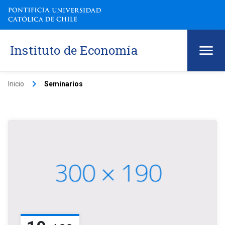
Instituto de Economía
keyboard_arrow_right
Inicio
Seminarios