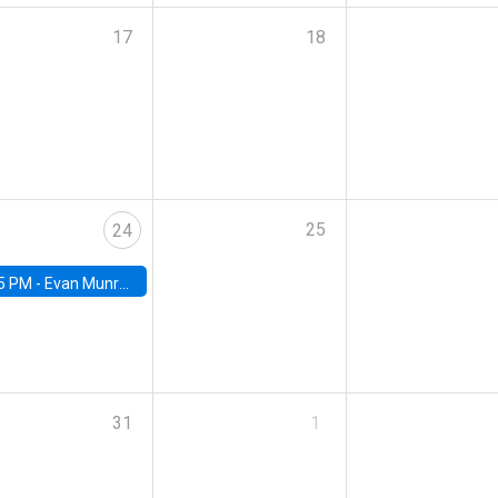
17
18
25
24
5 PM -
Evan Munro, Neyman Visiting Assistant Professor in the Department of Statistics at UC Berkeley
31
1