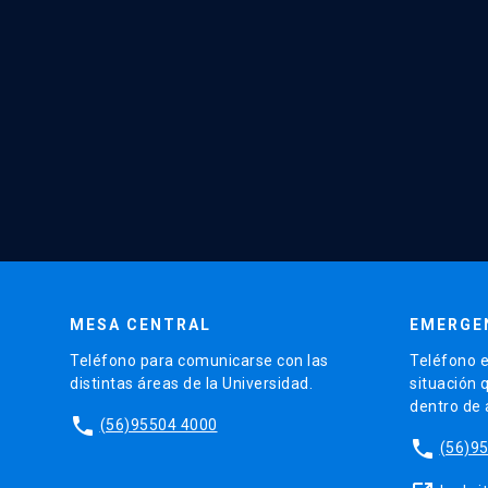
MESA CENTRAL
EMERGE
Teléfono para comunicarse con las
Teléfono e
distintas áreas de la Universidad.
situación 
dentro de
phone
(56)95504 4000
phone
(56)9