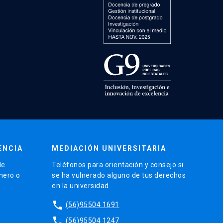
ENCIA
MEDIACIÓN UNIVERSITARIA
de
Teléfonos para orientación y consejo si
énero o
se ha vulnerado alguno de tus derechos
en la universidad.
phone
(56)95504 1691
phone
(56)95504 1247