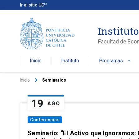
Ir al sitio UC
Institut
Facultad de Eco
Inicio
Instituto
Programas
arrow_drop_down
keyboard_arrow_right
Inicio
Seminarios
19
AGO
Conferencias
Seminario: “El Activo que Ignoramos: