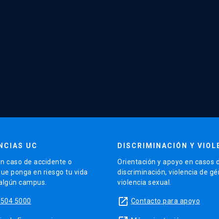
NCIAS UC
DISCRIMINACIÓN Y VIOL
n caso de accidente o
Orientación y apoyo en casos 
que ponga en riesgo tu vida
discriminación, violencia de g
 algún campus.
violencia sexual.
launch
5504 5000
Contacto para apoyo