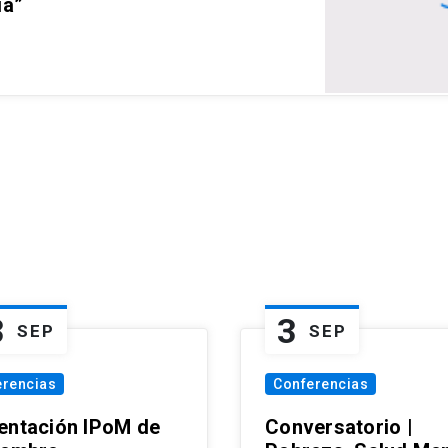
ia”
3
3
SEP
SEP
erencias
Conferencias
entación IPoM de
Conversatorio |