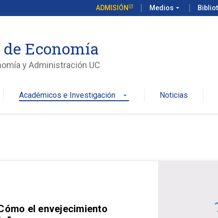
ADMISIÓN
Medios
arrow_drop_down
Biblio
o de Economía
nomía y Administración UC
Académicos e Investigación
Noticias
arrow_drop_down
 Cómo el envejecimiento