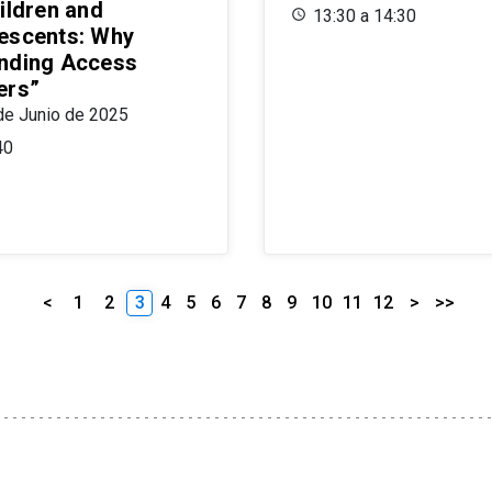
ildren and
13:30 a 14:30
escents: Why
nding Access
ers”
de Junio de 2025
40
<
1
2
3
4
5
6
7
8
9
10
11
12
>
>>