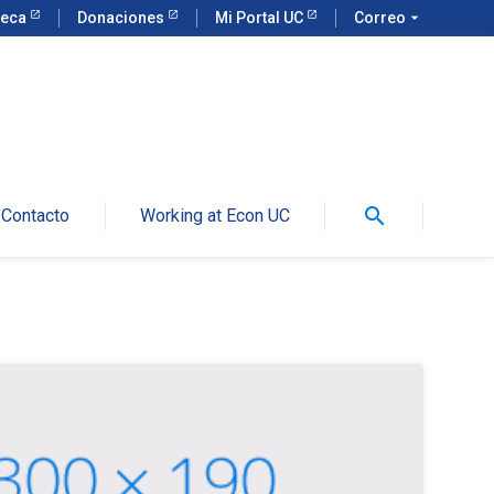
teca
Donaciones
Mi Portal UC
Correo
arrow_drop_down
search
Contacto
Working at Econ UC