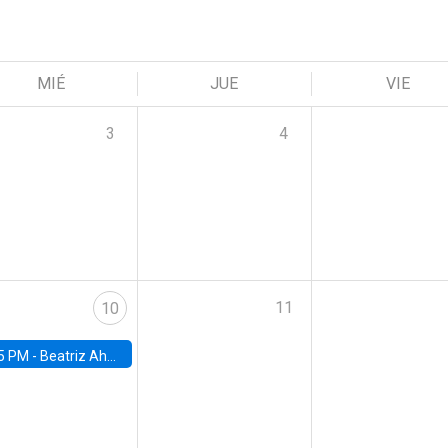
MIÉ
JUE
VIE
3
4
11
10
5 PM -
Beatriz Ahumada, PhD candidate, Universidad de Pittsburgh