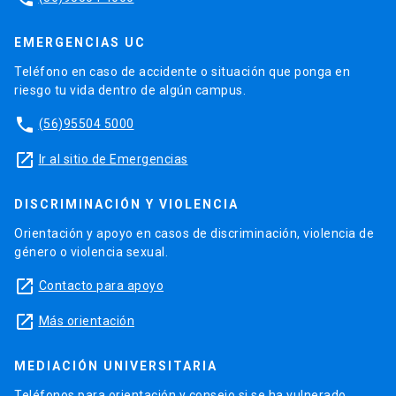
EMERGENCIAS UC
Teléfono en caso de accidente o situación que ponga en
riesgo tu vida dentro de algún campus.
phone
(56)95504 5000
launch
Ir al sitio de Emergencias
DISCRIMINACIÓN Y VIOLENCIA
Orientación y apoyo en casos de discriminación, violencia de
género o violencia sexual.
launch
Contacto para apoyo
launch
Más orientación
MEDIACIÓN UNIVERSITARIA
Teléfonos para orientación y consejo si se ha vulnerado