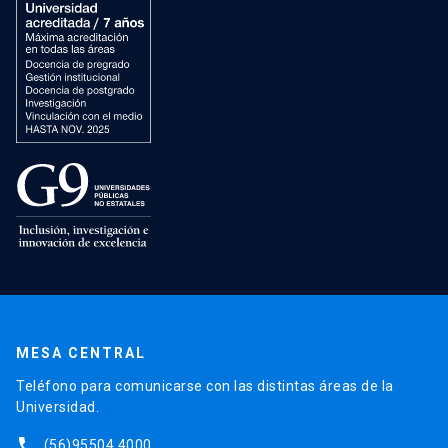
MESA CENTRAL
Teléfono para comunicarse con las distintas áreas de la
Universidad.
phone
(56)95504 4000