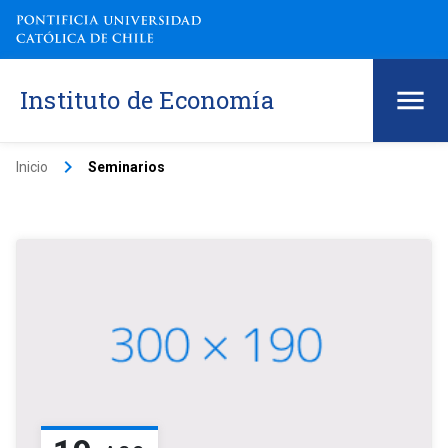
Instituto de Economía
keyboard_arrow_right
Inicio
Seminarios