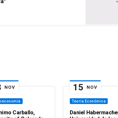
ia”
8
15
NOV
NOV
oeconomía
Teoría Económica
nimo Carballo,
Daniel Habermacher