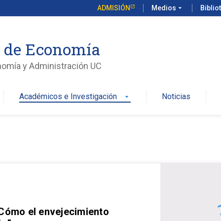
ADMISIÓN
Medios
arrow_drop_down
Biblio
o de Economía
nomía y Administración UC
Académicos e Investigación
Noticias
arrow_drop_down
 Cómo el envejecimiento