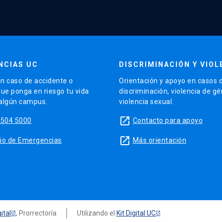
NCIAS UC
DISCRIMINACIÓN Y VIOL
n caso de accidente o
Orientación y apoyo en casos 
que ponga en riesgo tu vida
discriminación, violencia de g
 algún campus.
violencia sexual.
launch
5504 5000
Contacto para apoyo
launch
sitio de Emergencias
Más orientación
ital
, Prorrectoría
Utilizando el
Kit Digital UC