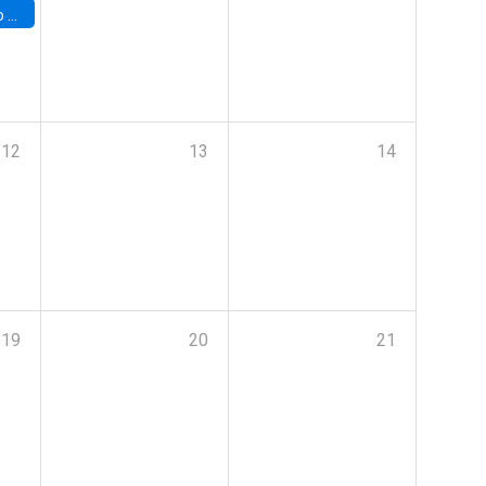
a (UAB)
12
13
14
19
20
21