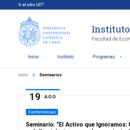
Ir al sitio UC
Institut
Facultad de Eco
Inicio
Instituto
Programas
arrow_drop_down
keyboard_arrow_right
Inicio
Seminarios
19
AGO
Conferencias
Seminario: “El Activo que Ignoramos: