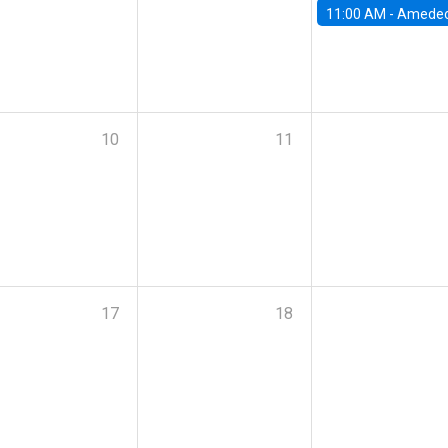
11:00 AM -
Amedeo Piolatto, Universidad Autónoma de Barcelon
10
11
17
18