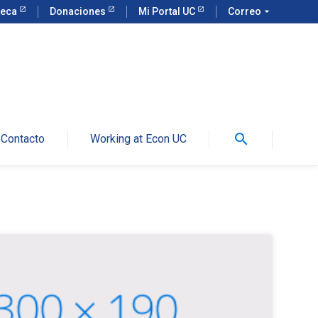
teca
Donaciones
Mi Portal UC
Correo
arrow_drop_down
search
Contacto
Working at Econ UC