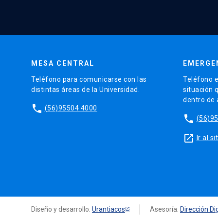
MESA CENTRAL
EMERGE
Teléfono para comunicarse con las
Teléfono e
distintas áreas de la Universidad.
situación 
dentro de
phone
(56)95504 4000
phone
(56)9
launch
Ir al 
Diseño y desarrollo:
Urantiacos
Asesoría:
Dirección Dig