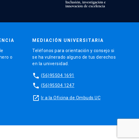
ENCIA
MEDIACIÓN UNIVERSITARIA
de
Teléfonos para orientación y consejo si
énero o
se ha vulnerado alguno de tus derechos
en la universidad.
phone
(56)95504 1691
phone
(56)95504 1247
launch
Ir a la Oficina de Ombuds UC