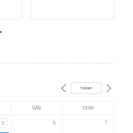
>
TODAY
SÁB
DOM
6
7
5