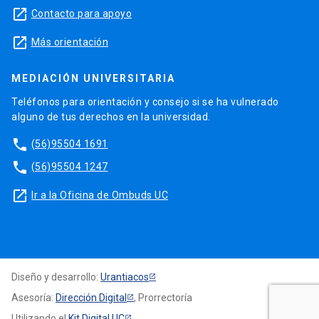
launch
Contacto para apoyo
launch
Más orientación
MEDIACIÓN UNIVERSITARIA
Teléfonos para orientación y consejo si se ha vulnerado
alguno de tus derechos en la universidad.
phone
(56)95504 1691
phone
(56)95504 1247
launch
Ir a la Oficina de Ombuds UC
Diseño y desarrollo:
Urantiacos
Asesoría:
Dirección Digital
, Prorrectoría
Utilizando el
Kit Digital UC