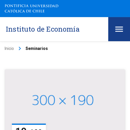
Instituto de Economía
keyboard_arrow_right
Inicio
Seminarios