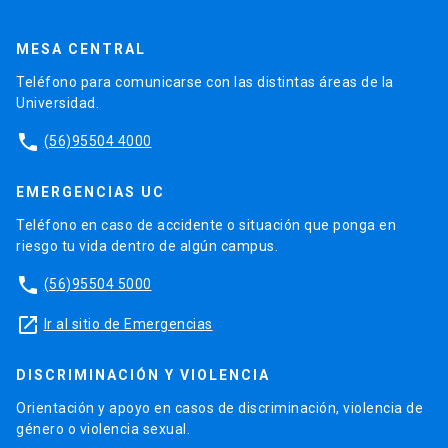
MESA CENTRAL
Teléfono para comunicarse con las distintas áreas de la
Universidad.
phone
(56)95504 4000
EMERGENCIAS UC
Teléfono en caso de accidente o situación que ponga en
riesgo tu vida dentro de algún campus.
phone
(56)95504 5000
launch
Ir al sitio de Emergencias
DISCRIMINACIÓN Y VIOLENCIA
Orientación y apoyo en casos de discriminación, violencia de
género o violencia sexual.