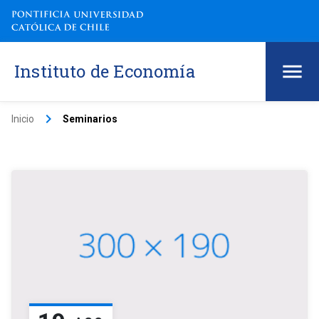
Instituto de Economía
keyboard_arrow_right
Inicio
Seminarios