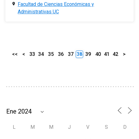
Facultad de Ciencias Económicas y
Administrativas UC
<<
<
33
34
35
36
37
38
39
40
41
42
>
L
M
M
J
V
S
D