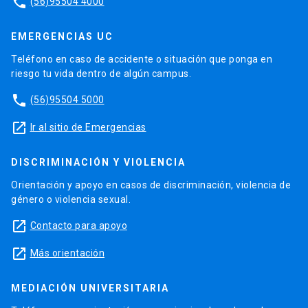
phone
(56)95504 4000
EMERGENCIAS UC
Teléfono en caso de accidente o situación que ponga en
riesgo tu vida dentro de algún campus.
phone
(56)95504 5000
launch
Ir al sitio de Emergencias
DISCRIMINACIÓN Y VIOLENCIA
Orientación y apoyo en casos de discriminación, violencia de
género o violencia sexual.
launch
Contacto para apoyo
launch
Más orientación
MEDIACIÓN UNIVERSITARIA