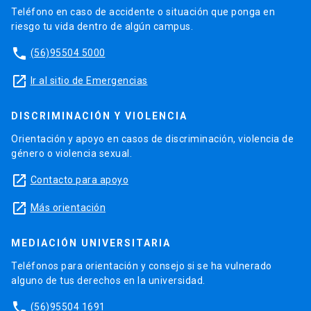
Teléfono en caso de accidente o situación que ponga en
riesgo tu vida dentro de algún campus.
phone
(56)95504 5000
launch
Ir al sitio de Emergencias
DISCRIMINACIÓN Y VIOLENCIA
Orientación y apoyo en casos de discriminación, violencia de
género o violencia sexual.
launch
Contacto para apoyo
launch
Más orientación
MEDIACIÓN UNIVERSITARIA
Teléfonos para orientación y consejo si se ha vulnerado
alguno de tus derechos en la universidad.
phone
(56)95504 1691