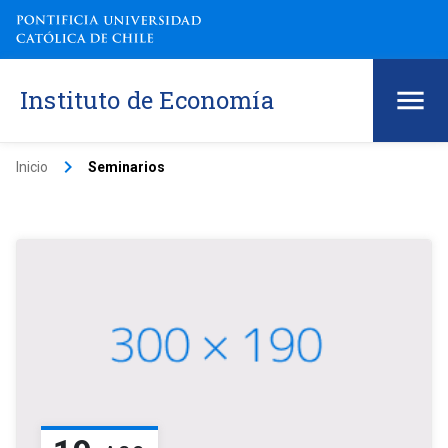
Instituto de Economía
keyboard_arrow_right
Inicio
Seminarios