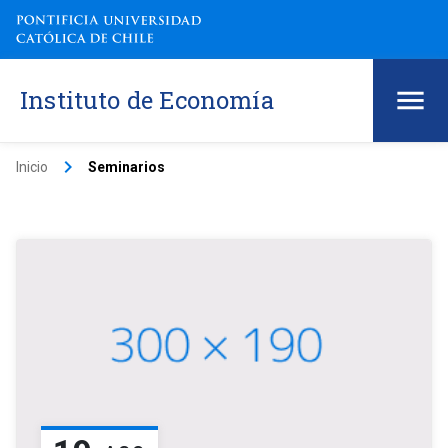
Instituto de Economía
keyboard_arrow_right
Inicio
Seminarios