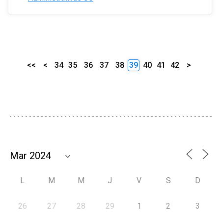
<<
<
34
35
36
37
38
39
40
41
42
>
L
M
M
J
V
S
D
26
27
28
29
1
2
3