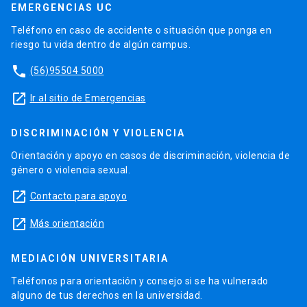
EMERGENCIAS UC
Teléfono en caso de accidente o situación que ponga en
riesgo tu vida dentro de algún campus.
phone
(56)95504 5000
launch
Ir al sitio de Emergencias
DISCRIMINACIÓN Y VIOLENCIA
Orientación y apoyo en casos de discriminación, violencia de
género o violencia sexual.
launch
Contacto para apoyo
launch
Más orientación
MEDIACIÓN UNIVERSITARIA
Teléfonos para orientación y consejo si se ha vulnerado
alguno de tus derechos en la universidad.