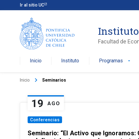
Ir al sitio UC
Institut
Facultad de Eco
Inicio
Instituto
Programas
arrow_drop_down
keyboard_arrow_right
Inicio
Seminarios
19
AGO
Conferencias
Seminario: “El Activo que Ignoramos: