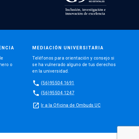
ENCIA
MEDIACIÓN UNIVERSITARIA
de
Teléfonos para orientación y consejo si
énero o
se ha vulnerado alguno de tus derechos
en la universidad.
phone
(56)95504 1691
phone
(56)95504 1247
launch
Ir a la Oficina de Ombuds UC