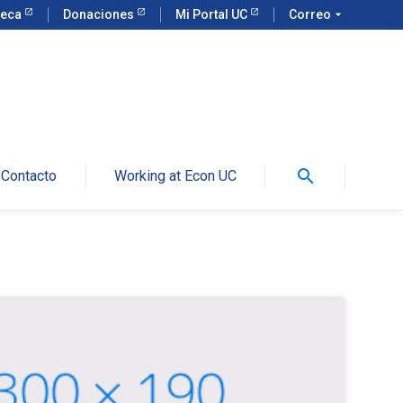
teca
Donaciones
Mi Portal UC
Correo
arrow_drop_down
search
Contacto
Working at Econ UC