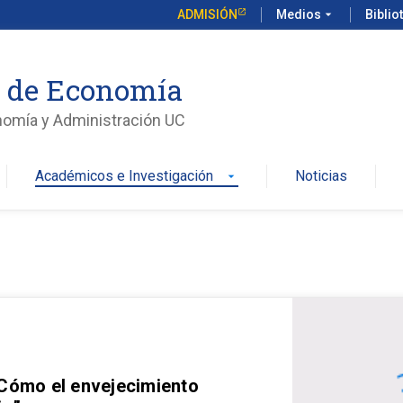
ADMISIÓN
Medios
arrow_drop_down
Biblio
o de Economía
nomía y Administración UC
Académicos e Investigación
Noticias
arrow_drop_down
 Cómo el envejecimiento