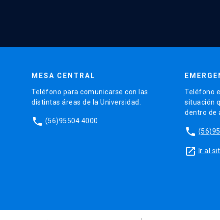
MESA CENTRAL
EMERGE
Teléfono para comunicarse con las
Teléfono e
distintas áreas de la Universidad.
situación 
dentro de
phone
(56)95504 4000
phone
(56)9
launch
Ir al 