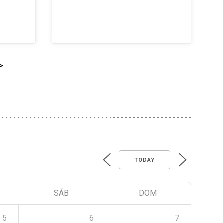
>
TODAY
SÁB
DOM
5
6
7