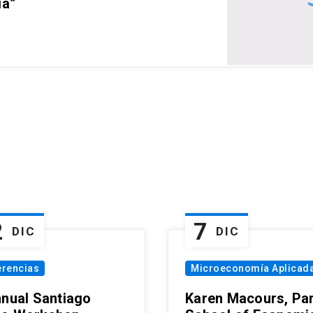
ia”
2
7
DIC
DIC
erencias
Microeconomía Aplicad
nnual Santiago
Karen Macours, Par