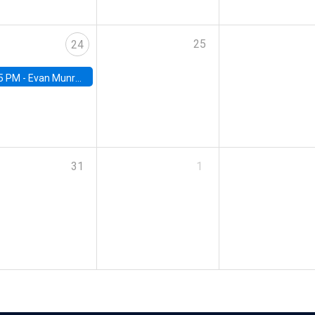
25
24
5 PM -
Evan Munro, Neyman Visiting Assistant Professor in the Department of Statistics at UC Berkeley
31
1