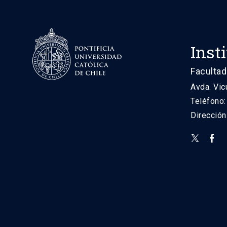
Inst
Facultad
Avda. Vic
Teléfono
Direcció