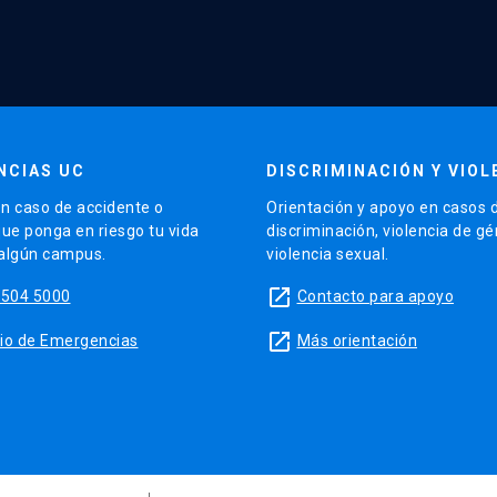
NCIAS UC
DISCRIMINACIÓN Y VIOL
n caso de accidente o
Orientación y apoyo en casos 
que ponga en riesgo tu vida
discriminación, violencia de g
 algún campus.
violencia sexual.
launch
5504 5000
Contacto para apoyo
launch
sitio de Emergencias
Más orientación