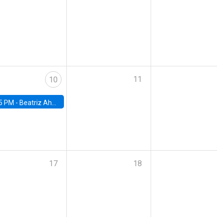
11
10
5 PM -
Beatriz Ahumada, PhD candidate, Universidad de Pittsburgh
17
18