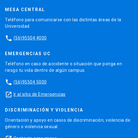
MESA CENTRAL
Teléfono para comunicarse con las distintas áreas de la
Universidad.
phone
(56)95504 4000
EMERGENCIAS UC
Teléfono en caso de accidente o situación que ponga en
riesgo tu vida dentro de algún campus.
phone
(56)95504 5000
launch
Ir al sitio de Emergencias
DISCRIMINACIÓN Y VIOLENCIA
Orientación y apoyo en casos de discriminación, violencia de
género o violencia sexual.