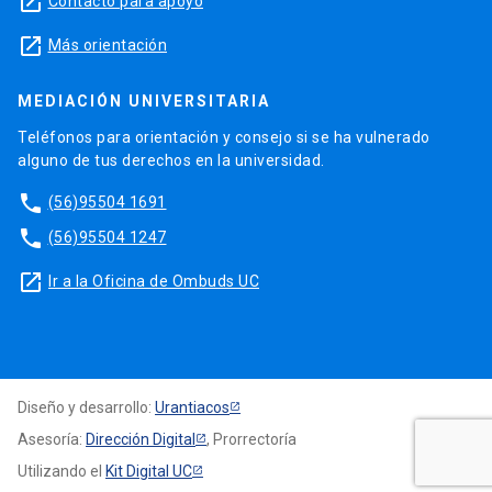
launch
Contacto para apoyo
launch
Más orientación
MEDIACIÓN UNIVERSITARIA
Teléfonos para orientación y consejo si se ha vulnerado
alguno de tus derechos en la universidad.
phone
(56)95504 1691
phone
(56)95504 1247
launch
Ir a la Oficina de Ombuds UC
Diseño y desarrollo:
Urantiacos
Asesoría:
Dirección Digital
, Prorrectoría
Utilizando el
Kit Digital UC