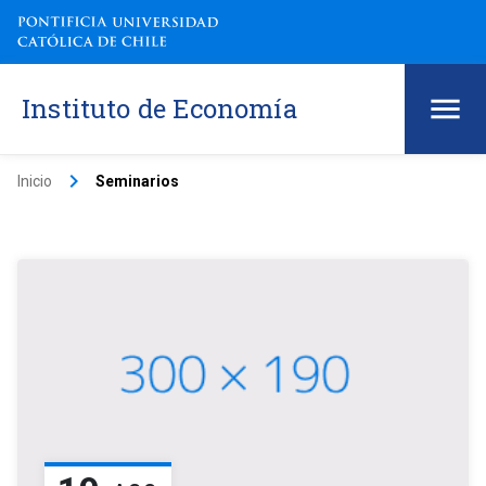
Instituto de Economía
keyboard_arrow_right
Inicio
Seminarios